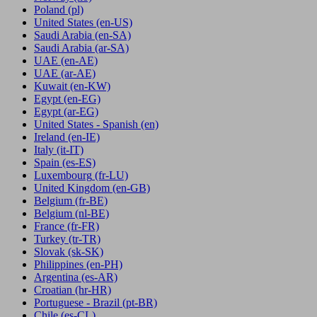
Poland
(pl)
United States
(en-US)
Saudi Arabia
(en-SA)
Saudi Arabia
(ar-SA)
UAE
(en-AE)
UAE
(ar-AE)
Kuwait
(en-KW)
Egypt
(en-EG)
Egypt
(ar-EG)
United States - Spanish
(en)
Ireland
(en-IE)
Italy
(it-IT)
Spain
(es-ES)
Luxembourg
(fr-LU)
United Kingdom
(en-GB)
Belgium
(fr-BE)
Belgium
(nl-BE)
France
(fr-FR)
Turkey
(tr-TR)
Slovak
(sk-SK)
Philippines
(en-PH)
Argentina
(es-AR)
Croatian
(hr-HR)
Portuguese - Brazil
(pt-BR)
Chile
(es-CL)