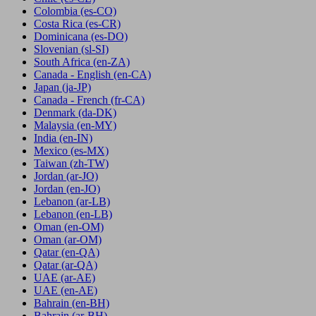
Colombia
(es-CO)
Costa Rica
(es-CR)
Dominicana
(es-DO)
Slovenian
(sl-SI)
South Africa
(en-ZA)
Canada - English
(en-CA)
Japan
(ja-JP)
Canada - French
(fr-CA)
Denmark
(da-DK)
Malaysia
(en-MY)
India
(en-IN)
Mexico
(es-MX)
Taiwan
(zh-TW)
Jordan
(ar-JO)
Jordan
(en-JO)
Lebanon
(ar-LB)
Lebanon
(en-LB)
Oman
(en-OM)
Oman
(ar-OM)
Qatar
(en-QA)
Qatar
(ar-QA)
UAE
(ar-AE)
UAE
(en-AE)
Bahrain
(en-BH)
Bahrain
(ar-BH)