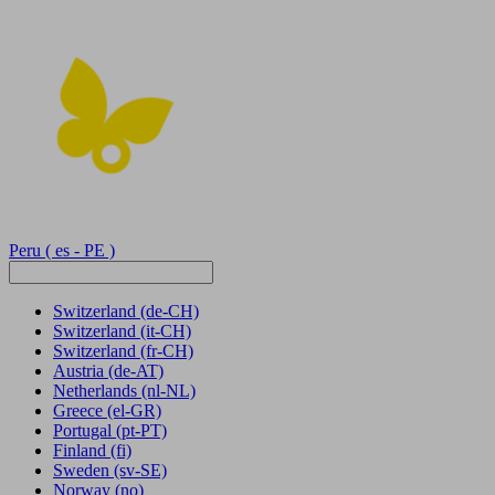
Peru
( es - PE )
Switzerland
(de-CH)
Switzerland
(it-CH)
Switzerland
(fr-CH)
Austria
(de-AT)
Netherlands
(nl-NL)
Greece
(el-GR)
Portugal
(pt-PT)
Finland
(fi)
Sweden
(sv-SE)
Norway
(no)