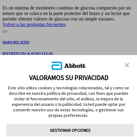
Es un sistema de monitoreo continuo de glucosa compuesto por un
sensor que se coloca en la parte posterior del brazo y un lector que
permite obtener valores de glucosa con un simple escaneo.
Volver a las preguntas frecuentes
MAPA DEL SITIO
REFERENCIAS & AVISO LEGAL
CONTÁCTANOS
VALORAMOS SU PRIVACIDAD
Este sitio utiliza cookies y tecnologías relacionadas, tal y como se
describe en nuestra política de privacidad, con fines que pueden
incluir el funcionamiento del sitio, el análisis, la mejora de la
experiencia del usuario o la publicidad. Usted puede optar por
consentir nuestro uso de estas tecnologías, o gestionar sus
propias preferencias.
MANTENTE EN CONTACTO
GESTIONAR OPCIONES