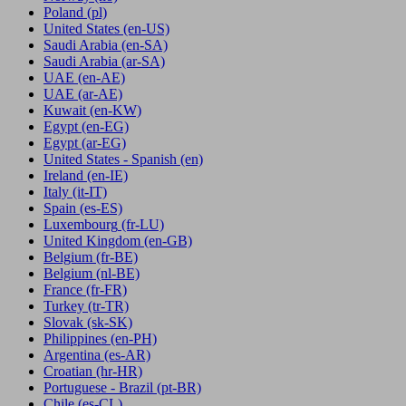
Poland
(pl)
United States
(en-US)
Saudi Arabia
(en-SA)
Saudi Arabia
(ar-SA)
UAE
(en-AE)
UAE
(ar-AE)
Kuwait
(en-KW)
Egypt
(en-EG)
Egypt
(ar-EG)
United States - Spanish
(en)
Ireland
(en-IE)
Italy
(it-IT)
Spain
(es-ES)
Luxembourg
(fr-LU)
United Kingdom
(en-GB)
Belgium
(fr-BE)
Belgium
(nl-BE)
France
(fr-FR)
Turkey
(tr-TR)
Slovak
(sk-SK)
Philippines
(en-PH)
Argentina
(es-AR)
Croatian
(hr-HR)
Portuguese - Brazil
(pt-BR)
Chile
(es-CL)