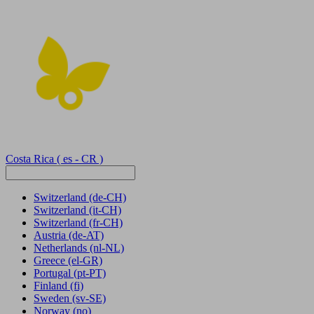
Costa Rica
( es - CR )
Switzerland
(de-CH)
Switzerland
(it-CH)
Switzerland
(fr-CH)
Austria
(de-AT)
Netherlands
(nl-NL)
Greece
(el-GR)
Portugal
(pt-PT)
Finland
(fi)
Sweden
(sv-SE)
Norway
(no)