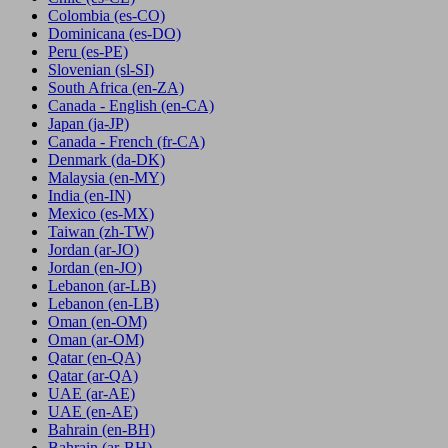
Colombia
(es-CO)
Dominicana
(es-DO)
Peru
(es-PE)
Slovenian
(sl-SI)
South Africa
(en-ZA)
Canada - English
(en-CA)
Japan
(ja-JP)
Canada - French
(fr-CA)
Denmark
(da-DK)
Malaysia
(en-MY)
India
(en-IN)
Mexico
(es-MX)
Taiwan
(zh-TW)
Jordan
(ar-JO)
Jordan
(en-JO)
Lebanon
(ar-LB)
Lebanon
(en-LB)
Oman
(en-OM)
Oman
(ar-OM)
Qatar
(en-QA)
Qatar
(ar-QA)
UAE
(ar-AE)
UAE
(en-AE)
Bahrain
(en-BH)
Bahrain
(ar-BH)