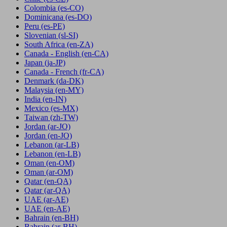
Colombia
(es-CO)
Dominicana
(es-DO)
Peru
(es-PE)
Slovenian
(sl-SI)
South Africa
(en-ZA)
Canada - English
(en-CA)
Japan
(ja-JP)
Canada - French
(fr-CA)
Denmark
(da-DK)
Malaysia
(en-MY)
India
(en-IN)
Mexico
(es-MX)
Taiwan
(zh-TW)
Jordan
(ar-JO)
Jordan
(en-JO)
Lebanon
(ar-LB)
Lebanon
(en-LB)
Oman
(en-OM)
Oman
(ar-OM)
Qatar
(en-QA)
Qatar
(ar-QA)
UAE
(ar-AE)
UAE
(en-AE)
Bahrain
(en-BH)
Bahrain
(ar-BH)