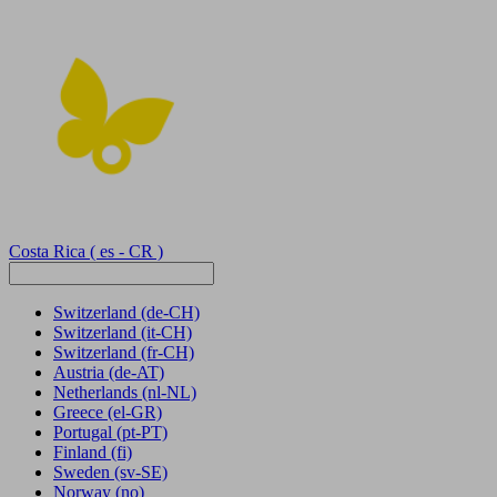
Costa Rica
( es - CR )
Switzerland
(de-CH)
Switzerland
(it-CH)
Switzerland
(fr-CH)
Austria
(de-AT)
Netherlands
(nl-NL)
Greece
(el-GR)
Portugal
(pt-PT)
Finland
(fi)
Sweden
(sv-SE)
Norway
(no)