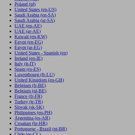
Poland
(pl)
United States
(en-US)
Saudi Arabia
(en-SA)
Saudi Arabia
(ar-SA)
UAE
(en-AE)
UAE
(ar-AE)
Kuwait
(en-KW)
Egypt
(en-EG)
Egypt
(ar-EG)
United States - Spanish
(en)
Ireland
(en-IE)
Italy
(it-IT)
Spain
(es-ES)
Luxembourg
(fr-LU)
United Kingdom
(en-GB)
Belgium
(fr-BE)
Belgium
(nl-BE)
France
(fr-FR)
Turkey
(tr-TR)
Slovak
(sk-SK)
Philippines
(en-PH)
Argentina
(es-AR)
Croatian
(hr-HR)
Portuguese - Brazil
(pt-BR)
Chile
(es-CL)