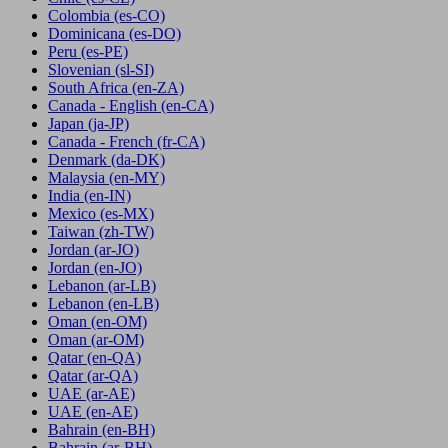
Colombia
(es-CO)
Dominicana
(es-DO)
Peru
(es-PE)
Slovenian
(sl-SI)
South Africa
(en-ZA)
Canada - English
(en-CA)
Japan
(ja-JP)
Canada - French
(fr-CA)
Denmark
(da-DK)
Malaysia
(en-MY)
India
(en-IN)
Mexico
(es-MX)
Taiwan
(zh-TW)
Jordan
(ar-JO)
Jordan
(en-JO)
Lebanon
(ar-LB)
Lebanon
(en-LB)
Oman
(en-OM)
Oman
(ar-OM)
Qatar
(en-QA)
Qatar
(ar-QA)
UAE
(ar-AE)
UAE
(en-AE)
Bahrain
(en-BH)
Bahrain
(ar-BH)