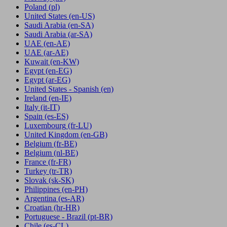
Poland
(pl)
United States
(en-US)
Saudi Arabia
(en-SA)
Saudi Arabia
(ar-SA)
UAE
(en-AE)
UAE
(ar-AE)
Kuwait
(en-KW)
Egypt
(en-EG)
Egypt
(ar-EG)
United States - Spanish
(en)
Ireland
(en-IE)
Italy
(it-IT)
Spain
(es-ES)
Luxembourg
(fr-LU)
United Kingdom
(en-GB)
Belgium
(fr-BE)
Belgium
(nl-BE)
France
(fr-FR)
Turkey
(tr-TR)
Slovak
(sk-SK)
Philippines
(en-PH)
Argentina
(es-AR)
Croatian
(hr-HR)
Portuguese - Brazil
(pt-BR)
Chile
(es-CL)