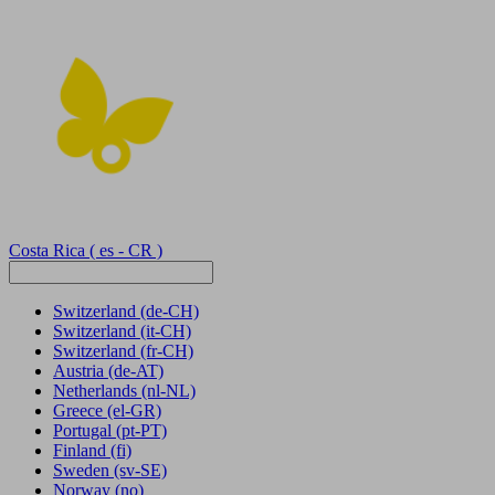
Costa Rica
( es - CR )
Switzerland
(de-CH)
Switzerland
(it-CH)
Switzerland
(fr-CH)
Austria
(de-AT)
Netherlands
(nl-NL)
Greece
(el-GR)
Portugal
(pt-PT)
Finland
(fi)
Sweden
(sv-SE)
Norway
(no)