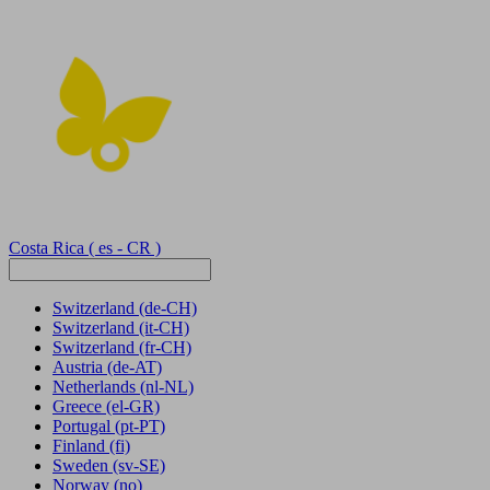
Costa Rica
( es - CR )
Switzerland
(de-CH)
Switzerland
(it-CH)
Switzerland
(fr-CH)
Austria
(de-AT)
Netherlands
(nl-NL)
Greece
(el-GR)
Portugal
(pt-PT)
Finland
(fi)
Sweden
(sv-SE)
Norway
(no)