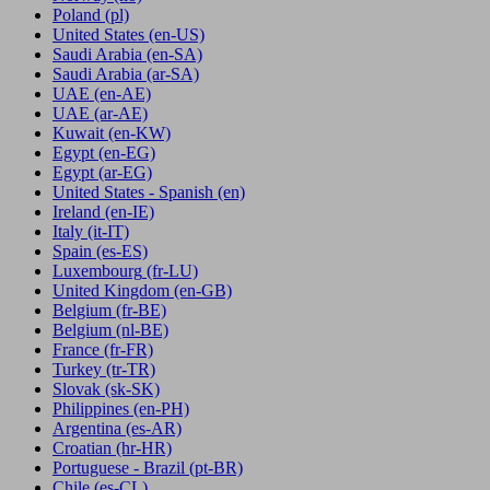
Poland
(pl)
United States
(en-US)
Saudi Arabia
(en-SA)
Saudi Arabia
(ar-SA)
UAE
(en-AE)
UAE
(ar-AE)
Kuwait
(en-KW)
Egypt
(en-EG)
Egypt
(ar-EG)
United States - Spanish
(en)
Ireland
(en-IE)
Italy
(it-IT)
Spain
(es-ES)
Luxembourg
(fr-LU)
United Kingdom
(en-GB)
Belgium
(fr-BE)
Belgium
(nl-BE)
France
(fr-FR)
Turkey
(tr-TR)
Slovak
(sk-SK)
Philippines
(en-PH)
Argentina
(es-AR)
Croatian
(hr-HR)
Portuguese - Brazil
(pt-BR)
Chile
(es-CL)