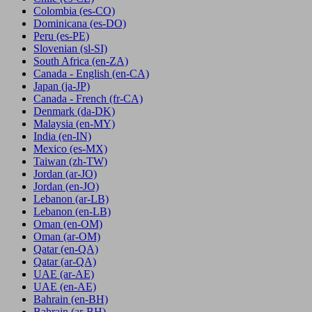
Colombia
(es-CO)
Dominicana
(es-DO)
Peru
(es-PE)
Slovenian
(sl-SI)
South Africa
(en-ZA)
Canada - English
(en-CA)
Japan
(ja-JP)
Canada - French
(fr-CA)
Denmark
(da-DK)
Malaysia
(en-MY)
India
(en-IN)
Mexico
(es-MX)
Taiwan
(zh-TW)
Jordan
(ar-JO)
Jordan
(en-JO)
Lebanon
(ar-LB)
Lebanon
(en-LB)
Oman
(en-OM)
Oman
(ar-OM)
Qatar
(en-QA)
Qatar
(ar-QA)
UAE
(ar-AE)
UAE
(en-AE)
Bahrain
(en-BH)
Bahrain
(ar-BH)