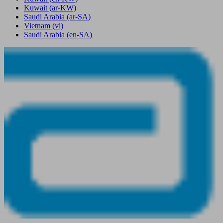
Kuwait
(ar-KW)
Saudi Arabia
(ar-SA)
Vietnam
(vi)
Saudi Arabia
(en-SA)