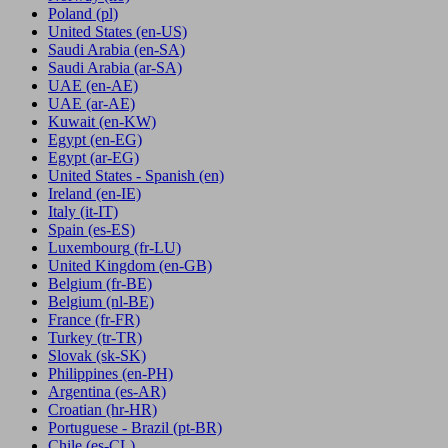
Poland
(pl)
United States
(en-US)
Saudi Arabia
(en-SA)
Saudi Arabia
(ar-SA)
UAE
(en-AE)
UAE
(ar-AE)
Kuwait
(en-KW)
Egypt
(en-EG)
Egypt
(ar-EG)
United States - Spanish
(en)
Ireland
(en-IE)
Italy
(it-IT)
Spain
(es-ES)
Luxembourg
(fr-LU)
United Kingdom
(en-GB)
Belgium
(fr-BE)
Belgium
(nl-BE)
France
(fr-FR)
Turkey
(tr-TR)
Slovak
(sk-SK)
Philippines
(en-PH)
Argentina
(es-AR)
Croatian
(hr-HR)
Portuguese - Brazil
(pt-BR)
Chile
(es-CL)