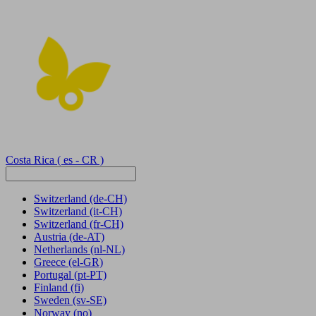
Costa Rica
( es - CR )
Switzerland
(de-CH)
Switzerland
(it-CH)
Switzerland
(fr-CH)
Austria
(de-AT)
Netherlands
(nl-NL)
Greece
(el-GR)
Portugal
(pt-PT)
Finland
(fi)
Sweden
(sv-SE)
Norway
(no)