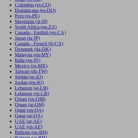
Colombia
(es-CO)
Dominicana
(es-DO)
Peru
(es-PE)
Slovenian
(sl-SI)
South Africa
(en-ZA)
Canada - English
(en-CA)
Japan
(ja-JP)
Canada - French
(fr-CA)
Denmark
(da-DK)
Malaysia
(en-MY)
India
(en-IN)
Mexico
(es-MX)
Taiwan
(zh-TW)
Jordan
(ar-JO)
Jordan
(en-JO)
Lebanon
(ar-LB)
Lebanon
(en-LB)
Oman
(en-OM)
Oman
(ar-OM)
Qatar
(en-QA)
Qatar
(ar-QA)
UAE
(ar-AE)
UAE
(en-AE)
Bahrain
(en-BH)
Bahrain
(ar-BH)