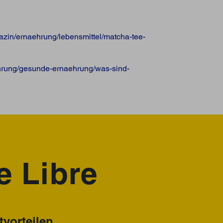
azin/ernaehrung/lebensmittel/matcha-tee-
hrung/gesunde-ernaehrung/was-sind-
e Libre
vorteilen.