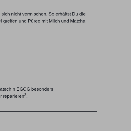
sich nicht vermischen. So erhältst Du die
l greifen und Püree mit Milch und Matcha
s Catechin EGCG besonders
2
r reparieren
.