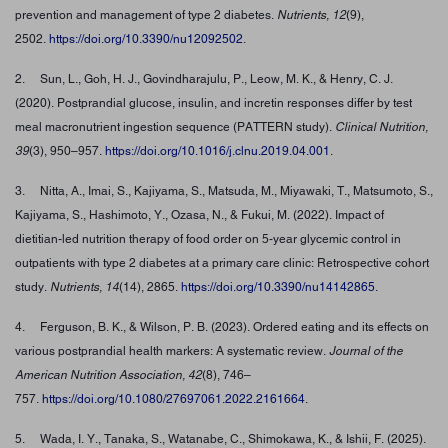
prevention and management of type 2 diabetes.
Nutrients, 12
(9),
2502.
https://doi.org/10.3390/nu12092502
.
2. Sun, L., Goh, H. J., Govindharajulu, P., Leow, M. K., & Henry, C. J.
(2020). Postprandial glucose, insulin, and incretin responses differ by test
meal macronutrient ingestion sequence (PATTERN study).
Clinical Nutrition,
39
(3), 950–957.
https://doi.org/10.1016/j.clnu.2019.04.001
.
3. Nitta, A., Imai, S., Kajiyama, S., Matsuda, M., Miyawaki, T., Matsumoto, S.,
Kajiyama, S., Hashimoto, Y., Ozasa, N., & Fukui, M. (2022). Impact of
dietitian-led nutrition therapy of food order on 5-year glycemic control in
outpatients with type 2 diabetes at a primary care clinic: Retrospective cohort
study.
Nutrients, 14
(14), 2865.
https://doi.org/10.3390/nu14142865
.
4. Ferguson, B. K., & Wilson, P. B. (2023). Ordered eating and its effects on
various postprandial health markers: A systematic review.
Journal of the
American Nutrition Association, 42
(8), 746–
757.
https://doi.org/10.1080/27697061.2022.2161664
.
5. Wada, I. Y., Tanaka, S., Watanabe, C., Shimokawa, K., & Ishii, F. (2025).