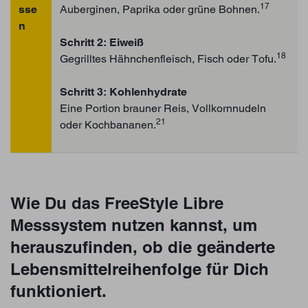
17
sse
Auberginen, Paprika oder grüne Bohnen.
n
Schritt 2: Eiweiß
18
Gegrilltes Hähnchenfleisch, Fisch oder Tofu.
Schritt 3: Kohlenhydrate
Eine Portion brauner Reis, Vollkornnudeln
21
oder Kochbananen.
Wie Du das FreeStyle Libre
Messsystem nutzen kannst, um
herauszufinden, ob die geänderte
Lebensmittelreihenfolge für Dich
funktioniert.