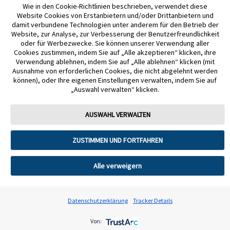
Wie in den Cookie-Richtlinien beschrieben, verwendet diese
glucose control
.
https://diabetes.org/food-nutrition/reading-food-labels/non-
Website Cookies von Erstanbietern und/oder Drittanbietern und
starchy-vegetables
damit verbundene Technologien unter anderem für den Betrieb der
Website, zur Analyse, zur Verbesserung der Benutzerfreundlichkeit
18. American Diabetes Association.
oder für Werbezwecke. Sie können unserer Verwendung aller
Cookies zustimmen, indem Sie auf „Alle akzeptieren“ klicken, ihre
(2025).
Protein
.
https://diabetes.org/food-nutrition/reading-food-
Verwendung ablehnen, indem Sie auf „Alle ablehnen“ klicken (mit
labels/protein
.
Ausnahme von erforderlichen Cookies, die nicht abgelehnt werden
können), oder Ihre eigenen Einstellungen verwalten, indem Sie auf
19. Shukla, A. P., Andono, J., Touhamy, S. H., Casper, A., Iliescu, R. G., &
„Auswahl verwalten“ klicken.
Mauer, E. (2017). Carbohydrate-last meal pattern lowers postprandial
glucose and insulin excursions in type 2 diabetes.
BMJ Open Diabetes
AUSWAHL VERWALTEN
Research & Care, 5
, e000440.
https://doi.org/10.1136/bmjdrc-2017-000440
.
ZUSTIMMEN UND FORTFAHREN
20. Centers for Disease Control and Prevention. (2025).
Diabetes meal
planning
.
https://www.cdc.gov/diabetes/healthy-eating/diabetes-meal-
Alle verweigern
planning.html
.
21. American Diabetes Association. (n.d.).
Understanding
Datenschutzerklärung
Tracker Details
carbs
.
https://diabetes.org/food-nutrition/understanding-carbs
.
Von:
22. Zeng H, Cai X, Qiu Z, Liang Y, Huang L. Glucolipid metabolism