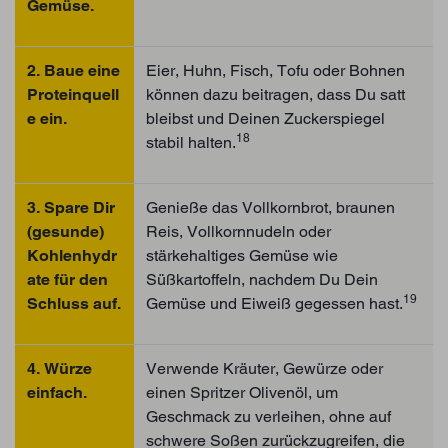
Gemüse.
2. Baue eine
Eier, Huhn, Fisch, Tofu oder Bohnen
Proteinquell
können dazu beitragen, dass Du satt
e ein.
bleibst und Deinen Zuckerspiegel
18
stabil halten.
3. Spare Dir
Genieße das Vollkornbrot, braunen
(gesunde)
Reis, Vollkornnudeln oder
Kohlenhydr
stärkehaltiges Gemüse wie
ate für den
Süßkartoffeln, nachdem Du Dein
19
Schluss auf.
Gemüse und Eiweiß gegessen hast.
4. Würze
Verwende Kräuter, Gewürze oder
einfach.
einen Spritzer Olivenöl, um
Geschmack zu verleihen, ohne auf
schwere Soßen zurückzugreifen, die