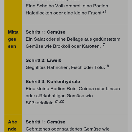
Eine Scheibe Vollkornbrot, eine Portion
21
Haferflocken oder eine kleine Frucht.
Mitta
Schritt 1: Gemüse
ges
Ein Salat oder eine Beilage aus gedünstetem
17
sen
Gemüse wie Brokkoli oder Karotten.
Schritt 2: Eiweiß
18
Gegrilltes Hähnchen, Fisch oder Tofu.
Schritt 3: Kohlenhydrate
Eine kleine Portion Reis, Quinoa oder Linsen
oder stärkehaltiges Gemüse wie
21,22
Süßkartoffeln.
Abe
Schritt 1: Gemüse
nde
Gebratenes oder sautiertes Gemüse wie