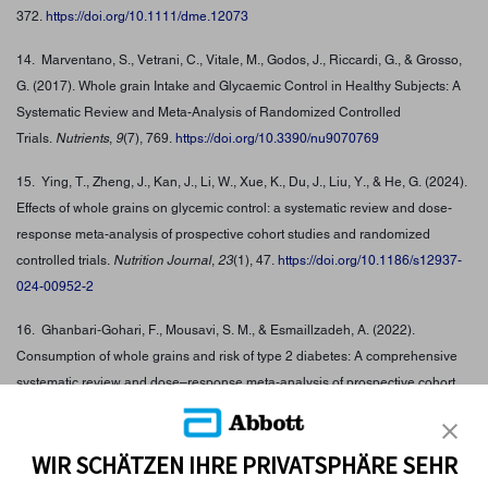
372.
https://doi.org/10.1111/dme.12073
14. Marventano, S., Vetrani, C., Vitale, M., Godos, J., Riccardi, G., & Grosso,
G. (2017). Whole grain Intake and Glycaemic Control in Healthy Subjects: A
Systematic Review and Meta-Analysis of Randomized Controlled
Trials.
Nutrients
,
9
(7), 769.
https://doi.org/10.3390/nu9070769
15. Ying, T., Zheng, J., Kan, J., Li, W., Xue, K., Du, J., Liu, Y., & He, G. (2024).
Effects of whole grains on glycemic control: a systematic review and dose-
response meta-analysis of prospective cohort studies and randomized
controlled trials.
Nutrition Journal
,
23
(1), 47.
https://doi.org/10.1186/s12937-
024-00952-2
16. Ghanbari‐Gohari, F., Mousavi, S. M., & Esmaillzadeh, A. (2022).
Consumption of whole grains and risk of type 2 diabetes: A comprehensive
systematic review and dose–response meta‐analysis of prospective cohort
studies.
Food Science & Nutrition
,
10
(6), 1950–
1960.
https://doi.org/10.1002/fsn3.2811
WIR SCHÄTZEN IHRE PRIVATSPHÄRE SEHR
17. American Diabetes Association. (2025).
Non-starchy vegetables for