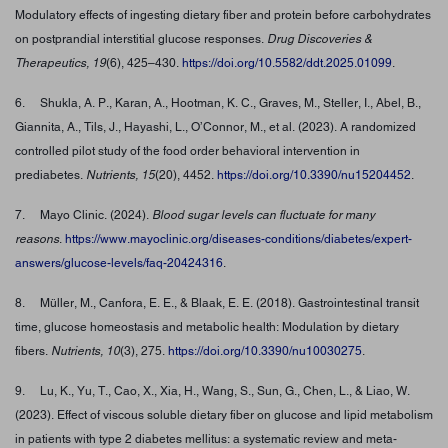
Modulatory effects of ingesting dietary fiber and protein before carbohydrates
on postprandial interstitial glucose responses.
Drug Discoveries &
Therapeutics, 19
(6), 425–430.
https://doi.org/10.5582/ddt.2025.01099
.
6. Shukla, A. P., Karan, A., Hootman, K. C., Graves, M., Steller, I., Abel, B.,
Giannita, A., Tils, J., Hayashi, L., O’Connor, M., et al. (2023). A randomized
controlled pilot study of the food order behavioral intervention in
prediabetes.
Nutrients, 15
(20), 4452.
https://doi.org/10.3390/nu15204452
.
7. Mayo Clinic. (2024).
Blood sugar levels can fluctuate for many
reasons
.
https://www.mayoclinic.org/diseases-conditions/diabetes/expert-
answers/glucose-levels/faq-20424316
.
8. Müller, M., Canfora, E. E., & Blaak, E. E. (2018). Gastrointestinal transit
time, glucose homeostasis and metabolic health: Modulation by dietary
fibers.
Nutrients, 10
(3), 275.
https://doi.org/10.3390/nu10030275
.
9. Lu, K., Yu, T., Cao, X., Xia, H., Wang, S., Sun, G., Chen, L., & Liao, W.
(2023). Effect of viscous soluble dietary fiber on glucose and lipid metabolism
in patients with type 2 diabetes mellitus: a systematic review and meta-