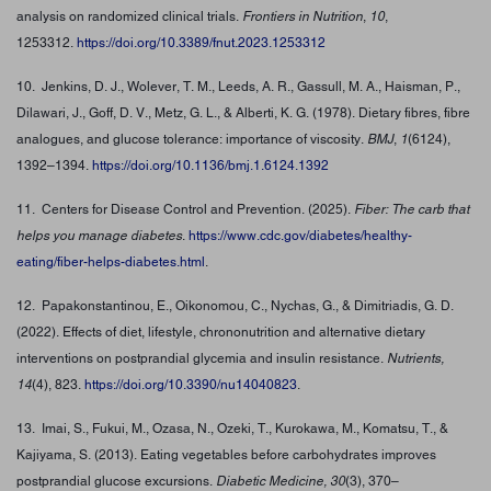
analysis on randomized clinical trials.
Frontiers in Nutrition
,
10
,
1253312.
https://doi.org/10.3389/fnut.2023.1253312
10. Jenkins, D. J., Wolever, T. M., Leeds, A. R., Gassull, M. A., Haisman, P.,
Dilawari, J., Goff, D. V., Metz, G. L., & Alberti, K. G. (1978). Dietary fibres, fibre
analogues, and glucose tolerance: importance of viscosity.
BMJ
,
1
(6124),
1392–1394.
https://doi.org/10.1136/bmj.1.6124.1392
11. Centers for Disease Control and Prevention. (2025).
Fiber: The carb that
helps you manage diabetes
.
https://www.cdc.gov/diabetes/healthy-
eating/fiber-helps-diabetes.html
.
12. Papakonstantinou, E., Oikonomou, C., Nychas, G., & Dimitriadis, G. D.
(2022). Effects of diet, lifestyle, chrononutrition and alternative dietary
interventions on postprandial glycemia and insulin resistance.
Nutrients,
14
(4), 823.
https://doi.org/10.3390/nu14040823
.
13. Imai, S., Fukui, M., Ozasa, N., Ozeki, T., Kurokawa, M., Komatsu, T., &
Kajiyama, S. (2013). Eating vegetables before carbohydrates improves
postprandial glucose excursions.
Diabetic Medicine, 30
(3), 370–