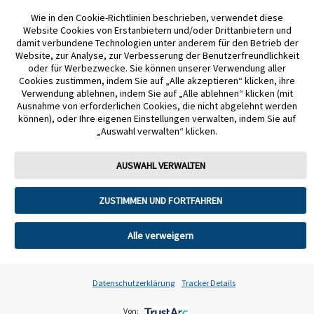
Wie in den Cookie-Richtlinien beschrieben, verwendet diese
Website Cookies von Erstanbietern und/oder Drittanbietern und
Nutzungsbedingungen
Datenschutzerklärung
Impressum
damit verbundene Technologien unter anderem für den Betrieb der
Website, zur Analyse, zur Verbesserung der Benutzerfreundlichkeit
Cookie-Präferenzen
oder für Werbezwecke. Sie können unserer Verwendung aller
Cookies zustimmen, indem Sie auf „Alle akzeptieren“ klicken, ihre
Verwendung ablehnen, indem Sie auf „Alle ablehnen“ klicken (mit
ADC-2645099 v9.0
© 2026 Abbott. Alle Rechte vorbehalten. Libre, das Schmetterlingslogo, die
Ausnahme von erforderlichen Cookies, die nicht abgelehnt werden
Form und das Erscheinungsbild des Sensors, die Farbe Gelb sowie
können), oder Ihre eigenen Einstellungen verwalten, indem Sie auf
sämtliche damit zusammenhängende Marken und/oder Designs sind das
„Auswahl verwalten“ klicken.
geistige Eigentum der Abbott Unternehmensgruppe in ausgewählten
Ländern. Andere Marken sind Eigentum ihrer jeweiligen Rechteinhaber. Bei
den hier gezeigten Bildern handelt es sich um Agenturfotos, die mit Models
AUSWAHL VERWALTEN
gestellt wurden. Glukosedaten dienen zur Illustration, keine echten
Patientendaten. Die auf dieser Website bereitgestellten Informationen dienen
ausschließlich allgemeinen Informationszwecken und stellen keine
ZUSTIMMEN UND FORTFAHREN
medizinische Beratung dar, können auch keinesfalls eine medizinische
Beratung oder Behandlung durch eine Ärztin oder einen Arzt ersetzen.
Konsultiere immer Dein medizinisches Fachpersonal, bevor Du Änderungen
Alle verweigern
an Deiner Ernährung oder Deinem Lebensstil vornimmst. Der Betreiber
dieser Website übernimmt keine Haftung für direkte oder indirekte Schäden,
die durch die Nutzung der bereitgestellten Informationen entstehen könnten.
Die Nutzung der Informationen erfolgt auf eigenes Risiko. Die auf dieser
Datenschutzerklärung
Tracker Details
Website beschriebenen Erfahrungen und Erlebnisse können individuell
unterschiedlich ausfallen.
Von: