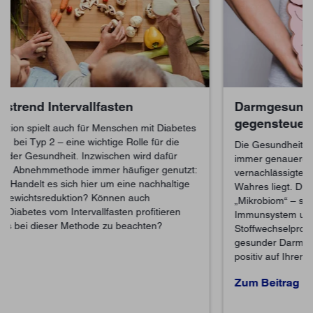
Darmgesundheit stärken – Diabetes
gegensteuern
Die Gesundheit sitzt im Darm, sagt eine Redensart. Mit
immer genauerer Erforschung des bisher eher
vernachlässigten Organs zeigt sich, dass darin viel
Wahres liegt. Die Darmflora – der Mediziner spricht vom
„Mikrobiom“ – spielt eine wichtige Rolle für unser
Immunsystem und für die Regulation von
Stoffwechselprozessen. Erfahren Sie hier, wie sich ein
gesunder Darm mit einem gut ausbalancierten Mikrobiom
positiv auf Ihren Diabetes auswirken kann.
Zum Beitrag