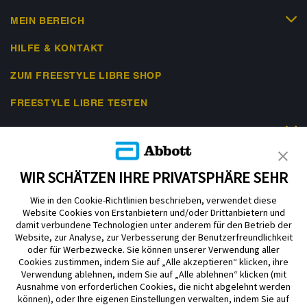
MEIN BEREICH
HILFE & KONTAKT
ZUM FREESTYLE LIBRE SHOP
FREESTYLE LIBRE TESTEN
RECHTLICHES
WIR SCHÄTZEN IHRE PRIVATSPHÄRE SEHR
Wie in den Cookie-Richtlinien beschrieben, verwendet diese
Website Cookies von Erstanbietern und/oder Drittanbietern und
Nutzungsbedingungen
Datenschutzerklärung
Impressum
damit verbundene Technologien unter anderem für den Betrieb der
Website, zur Analyse, zur Verbesserung der Benutzerfreundlichkeit
Cookie-Präferenzen
oder für Werbezwecke. Sie können unserer Verwendung aller
Cookies zustimmen, indem Sie auf „Alle akzeptieren“ klicken, ihre
Verwendung ablehnen, indem Sie auf „Alle ablehnen“ klicken (mit
ADC-2645099 v9.0
© 2026 Abbott. Alle Rechte vorbehalten. Libre, das Schmetterlingslogo, die
Ausnahme von erforderlichen Cookies, die nicht abgelehnt werden
Form und das Erscheinungsbild des Sensors, die Farbe Gelb sowie
können), oder Ihre eigenen Einstellungen verwalten, indem Sie auf
sämtliche damit zusammenhängende Marken und/oder Designs sind das