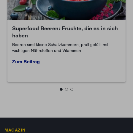
 es in sich
Gut getarnt - versteckter Zucker
Klar, in Süßigkeiten steckt viel Zucker. Aber a
vermeintlich gesunden Lebensmitteln ist jed
efüllt mit
enthalten. Erfahren Sie alles über Zuckerfalle
man sie umgeht.
Zum Beitrag
MAGAZIN