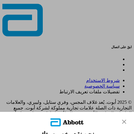
ابقَ على اتصال
شروط الاستخدام
سياسة الخصوصية
تفضيلات ملفات تعريف الارتباط
© 2025 أبوت. يُعد غلاف المجس، وفري ستايل، وليبري، والعلامات
التجارية ذات الصلة علامات تجارية مملوكة لشركة أبوت. جميع
العلامات التجارية الأخرى هي ملك لأصحابها. لا يجوز استخدام أي
علامة تجارية، أو اسم تجاري، أو تصميم تجاري مملوك لشركة أبوت
على هذا الموقع دون الحصول على تصريح كتابي مسبق من شركة
أبوت لابوراتوريز، باستثناء تحديد المنتج أو الخدمات التابعة للشركة.