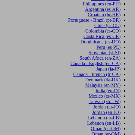
Philippines
(en-PH)
Argentina
(es-AR)
Croatian
(hr-HR)
Portuguese - Brazil
(pt-BR)
Chile
(es-CL)
Colombia
(es-CO)
Costa Rica
(es-CR)
Dominicana
(es-DO)
Peru
(es-PE)
Slovenian
(sl-SI)
South Africa
(en-ZA)
Canada - English
(en-CA)
Japan
(ja-JP)
Canada - French
(fr-CA)
Denmark
(da-DK)
Malaysia
(en-MY)
India
(en-IN)
Mexico
(es-MX)
Taiwan
(zh-TW)
Jordan
(ar-JO)
Jordan
(en-JO)
Lebanon
(ar-LB)
Lebanon
(en-LB)
Oman
(en-OM)
Oman
(ar-OM)