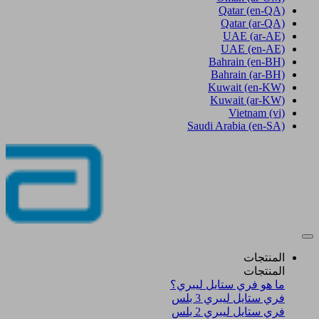
Qatar
(en-QA)
Qatar
(ar-QA)
UAE
(ar-AE)
UAE
(en-AE)
Bahrain
(en-BH)
Bahrain
(ar-BH)
Kuwait
(en-KW)
Kuwait
(ar-KW)
Vietnam
(vi)
Saudi Arabia
(en-SA)
المنتجات
المنتجات
ما هو فري ستايل ليبري؟
فري ستايل ليبري 3 بلس​
فري ستايل ليبري 2 بلس​