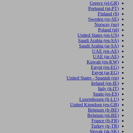
Greece
(el-GR)
Portugal
(pt-PT)
Finland
(fi)
Sweden
(sv-SE)
Norway
(no)
Poland
(pl)
United States
(en-US)
Saudi Arabia
(en-SA)
Saudi Arabia
(ar-SA)
UAE
(en-AE)
UAE
(ar-AE)
Kuwait
(en-KW)
Egypt
(en-EG)
Egypt
(ar-EG)
United States - Spanish
(en)
Ireland
(en-IE)
Italy
(it-IT)
Spain
(es-ES)
Luxembourg
(fr-LU)
United Kingdom
(en-GB)
Belgium
(fr-BE)
Belgium
(nl-BE)
France
(fr-FR)
Turkey
(tr-TR)
Slovak
(sk-SK)