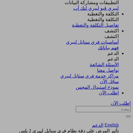
التطبيقات ومشاركة البيانات
ليبري ڤيو
ليبري لنك آب
التكلفة والتغطية
التكلفة والتغطية
تفاصيل التكلفة والتغطية
اكتشف​
اكتشف​
أساسيات فري ستايل ليبري
فهم بياناتك
الدعم
الدعم
الأسئلة الشائعة
تواصل معنا
مراكز خدمة فري ستايل ليبري
سجّل الآن​
نموذج استبدال المجس
اطلب الآن
اطلب الآن
English
الدعم
تأثير المرض على دقة نظام فري ستايل ليبري 2 بلس