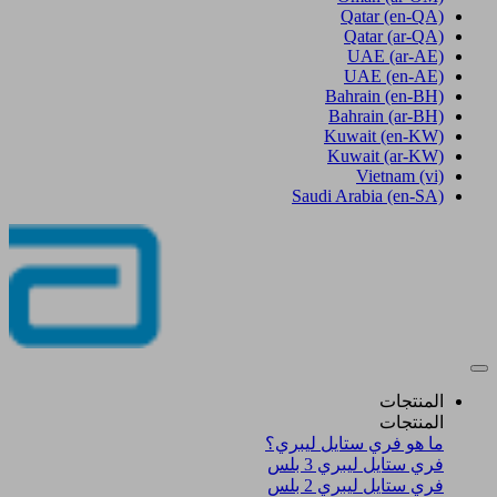
Qatar
(en-QA)
Qatar
(ar-QA)
UAE
(ar-AE)
UAE
(en-AE)
Bahrain
(en-BH)
Bahrain
(ar-BH)
Kuwait
(en-KW)
Kuwait
(ar-KW)
Vietnam
(vi)
Saudi Arabia
(en-SA)
المنتجات
المنتجات
ما هو فري ستايل ليبري؟
فري ستايل ليبري 3 بلس​
فري ستايل ليبري 2 بلس​