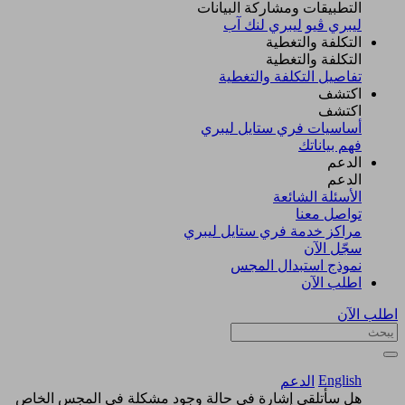
التطبيقات ومشاركة البيانات
ليبري ڤيو
ليبري لنك آب
التكلفة والتغطية
التكلفة والتغطية
تفاصيل التكلفة والتغطية
اكتشف​
اكتشف​
أساسيات فري ستايل ليبري
فهم بياناتك
الدعم
الدعم
الأسئلة الشائعة
تواصل معنا
مراكز خدمة فري ستايل ليبري
سجّل الآن​
نموذج استبدال المجس
اطلب الآن
اطلب الآن
English
الدعم
هل سأتلقى إشارة في حالة وجود مشكلة في المجس الخاص