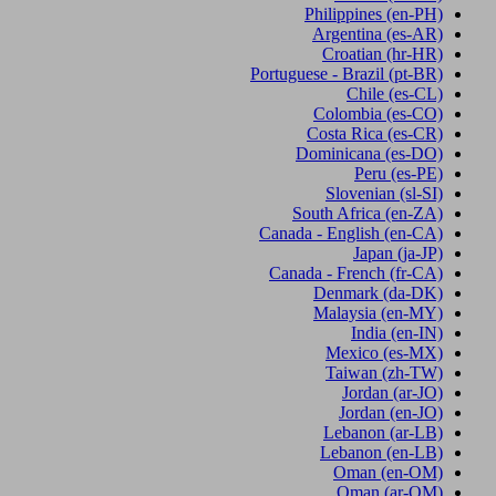
Philippines
(en-PH)
Argentina
(es-AR)
Croatian
(hr-HR)
Portuguese - Brazil
(pt-BR)
Chile
(es-CL)
Colombia
(es-CO)
Costa Rica
(es-CR)
Dominicana
(es-DO)
Peru
(es-PE)
Slovenian
(sl-SI)
South Africa
(en-ZA)
Canada - English
(en-CA)
Japan
(ja-JP)
Canada - French
(fr-CA)
Denmark
(da-DK)
Malaysia
(en-MY)
India
(en-IN)
Mexico
(es-MX)
Taiwan
(zh-TW)
Jordan
(ar-JO)
Jordan
(en-JO)
Lebanon
(ar-LB)
Lebanon
(en-LB)
Oman
(en-OM)
Oman
(ar-OM)