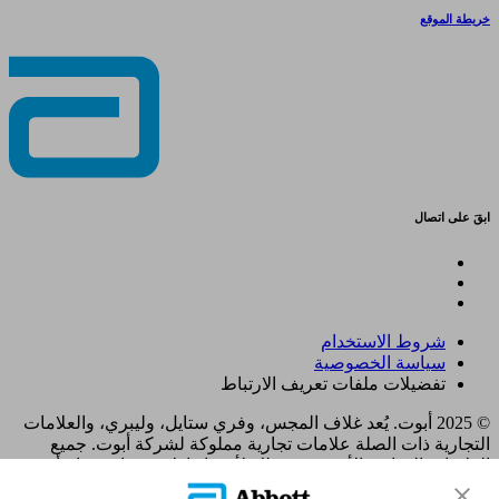
خريطة الموقع
ابقَ على اتصال
شروط الاستخدام
سياسة الخصوصية
تفضيلات ملفات تعريف الارتباط
© 2025 أبوت. يُعد غلاف المجس، وفري ستايل، وليبري، والعلامات
التجارية ذات الصلة علامات تجارية مملوكة لشركة أبوت. جميع
العلامات التجارية الأخرى هي ملك لأصحابها. لا يجوز استخدام أي
علامة تجارية، أو اسم تجاري، أو تصميم تجاري مملوك لشركة أبوت