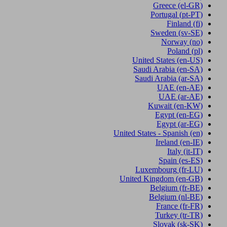
Greece
(el-GR)
Portugal
(pt-PT)
Finland
(fi)
Sweden
(sv-SE)
Norway
(no)
Poland
(pl)
United States
(en-US)
Saudi Arabia
(en-SA)
Saudi Arabia
(ar-SA)
UAE
(en-AE)
UAE
(ar-AE)
Kuwait
(en-KW)
Egypt
(en-EG)
Egypt
(ar-EG)
United States - Spanish
(en)
Ireland
(en-IE)
Italy
(it-IT)
Spain
(es-ES)
Luxembourg
(fr-LU)
United Kingdom
(en-GB)
Belgium
(fr-BE)
Belgium
(nl-BE)
France
(fr-FR)
Turkey
(tr-TR)
Slovak
(sk-SK)