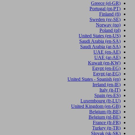
Greece
(el-GR)
Portugal
(pt-PT)
Finland
(fi)
Sweden
(sv-SE)
Norway
(no)
Poland
(pl)
United States
(en-US)
Saudi Arabia
(en-SA)
Saudi Arabia
(ar-SA)
UAE
(en-AE)
UAE
(ar-AE)
Kuwait
(en-KW)
Egypt
(en-EG)
Egypt
(ar-EG)
United States - Spanish
(en)
Ireland
(en-IE)
Italy
(it-IT)
Spain
(es-ES)
Luxembourg
(fr-LU)
United Kingdom
(en-GB)
Belgium
(fr-BE)
Belgium
(nl-BE)
France
(fr-FR)
Turkey
(tr-TR)
Slovak
(sk-SK)