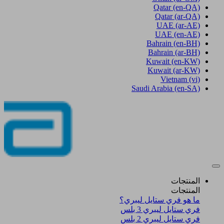
Qatar
(en-QA)
Qatar
(ar-QA)
UAE
(ar-AE)
UAE
(en-AE)
Bahrain
(en-BH)
Bahrain
(ar-BH)
Kuwait
(en-KW)
Kuwait
(ar-KW)
Vietnam
(vi)
Saudi Arabia
(en-SA)
المنتجات
المنتجات
ما هو فري ستايل ليبري؟
فري ستايل ليبري 3 بلس​
فري ستايل ليبري 2 بلس​