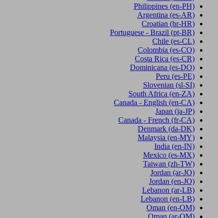
Philippines
(en-PH)
Argentina
(es-AR)
Croatian
(hr-HR)
Portuguese - Brazil
(pt-BR)
Chile
(es-CL)
Colombia
(es-CO)
Costa Rica
(es-CR)
Dominicana
(es-DO)
Peru
(es-PE)
Slovenian
(sl-SI)
South Africa
(en-ZA)
Canada - English
(en-CA)
Japan
(ja-JP)
Canada - French
(fr-CA)
Denmark
(da-DK)
Malaysia
(en-MY)
India
(en-IN)
Mexico
(es-MX)
Taiwan
(zh-TW)
Jordan
(ar-JO)
Jordan
(en-JO)
Lebanon
(ar-LB)
Lebanon
(en-LB)
Oman
(en-OM)
Oman
(ar-OM)