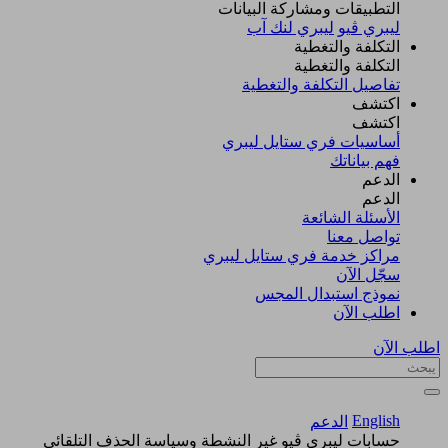
التطبيقات ومشاركة البيانات
ليبري ڤيو
ليبري لنك آب
التكلفة والتغطية
التكلفة والتغطية
تفاصيل التكلفة والتغطية
اكتشف​
اكتشف​
أساسيات فري ستايل ليبري
فهم بياناتك
الدعم
الدعم
الأسئلة الشائعة
تواصل معنا
مراكز خدمة فري ستايل ليبري
سجّل الآن​
نموذج استبدال المجس
اطلب الآن
اطلب الآن
English
الدعم
حسابات ليبري ڤيو غير النشطة وسياسة الحذف التلقائي