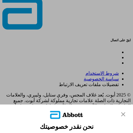
ابقَ على اتصال
شروط الاستخدام
سياسة الخصوصية
تفضيلات ملفات تعريف الارتباط
© 2025 أبوت. يُعد غلاف المجس، وفري ستايل، وليبري، والعلامات
التجارية ذات الصلة علامات تجارية مملوكة لشركة أبوت. جميع
العلامات التجارية الأخرى هي ملك لأصحابها. لا يجوز استخدام أي
علامة تجارية، أو اسم تجاري، أو تصميم تجاري مملوك لشركة أبوت
على هذا الموقع دون الحصول على تصريح كتابي مسبق من شركة
أبوت لابوراتوريز، باستثناء تحديد المنتج أو الخدمات التابعة للشركة.
نحن نقدر خصوصيتك
تم تصميم هذا الموقع والمعلومات الواردة فيه للاستخدام من قبل