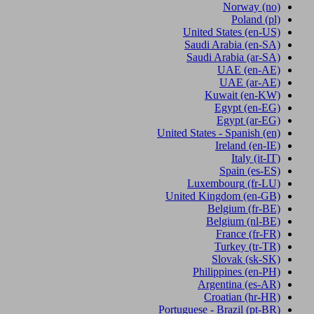
Norway
(no)
Poland
(pl)
United States
(en-US)
Saudi Arabia
(en-SA)
Saudi Arabia
(ar-SA)
UAE
(en-AE)
UAE
(ar-AE)
Kuwait
(en-KW)
Egypt
(en-EG)
Egypt
(ar-EG)
United States - Spanish
(en)
Ireland
(en-IE)
Italy
(it-IT)
Spain
(es-ES)
Luxembourg
(fr-LU)
United Kingdom
(en-GB)
Belgium
(fr-BE)
Belgium
(nl-BE)
France
(fr-FR)
Turkey
(tr-TR)
Slovak
(sk-SK)
Philippines
(en-PH)
Argentina
(es-AR)
Croatian
(hr-HR)
Portuguese - Brazil
(pt-BR)