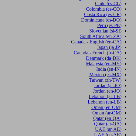
Chile
(es-CL)
Colombia
(es-CO)
Costa Rica
(es-CR)
Dominicana
(es-DO)
Peru
(es-PE)
Slovenian
(sl-SI)
South Africa
(en-ZA)
Canada - English
(en-CA)
Japan
(ja-JP)
Canada - French
(fr-CA)
Denmark
(da-DK)
Malaysia
(en-MY)
India
(en-IN)
Mexico
(es-MX)
Taiwan
(zh-TW)
Jordan
(ar-JO)
Jordan
(en-JO)
Lebanon
(ar-LB)
Lebanon
(en-LB)
Oman
(en-OM)
Oman
(ar-OM)
Qatar
(en-QA)
Qatar
(ar-QA)
UAE
(ar-AE)
UAE
(en-AE)