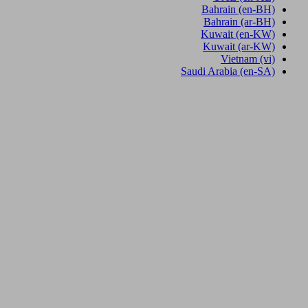
Bahrain
(en-BH)
Bahrain
(ar-BH)
Kuwait
(en-KW)
Kuwait
(ar-KW)
Vietnam
(vi)
Saudi Arabia
(en-SA)