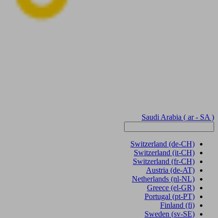
Saudi Arabia
( ar - SA )
Switzerland
(de-CH)
Switzerland
(it-CH)
Switzerland
(fr-CH)
Austria
(de-AT)
Netherlands
(nl-NL)
Greece
(el-GR)
Portugal
(pt-PT)
Finland
(fi)
Sweden
(sv-SE)