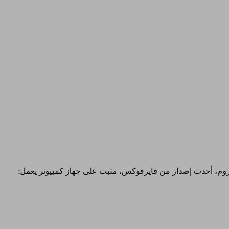
إكسبلورر، أحدث إصدار من جوجل كروم، أحدث إصدار من فايرفوكس، مثبت على جهاز كمبيوتر يعمل: