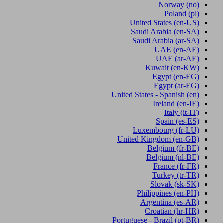
Norway
(no)
Poland
(pl)
United States
(en-US)
Saudi Arabia
(en-SA)
Saudi Arabia
(ar-SA)
UAE
(en-AE)
UAE
(ar-AE)
Kuwait
(en-KW)
Egypt
(en-EG)
Egypt
(ar-EG)
United States - Spanish
(en)
Ireland
(en-IE)
Italy
(it-IT)
Spain
(es-ES)
Luxembourg
(fr-LU)
United Kingdom
(en-GB)
Belgium
(fr-BE)
Belgium
(nl-BE)
France
(fr-FR)
Turkey
(tr-TR)
Slovak
(sk-SK)
Philippines
(en-PH)
Argentina
(es-AR)
Croatian
(hr-HR)
Portuguese - Brazil
(pt-BR)