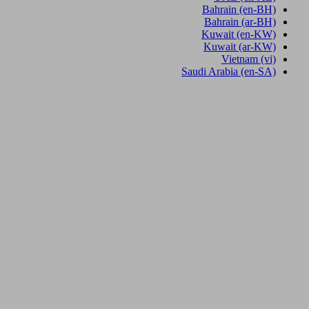
Bahrain
(en-BH)
Bahrain
(ar-BH)
Kuwait
(en-KW)
Kuwait
(ar-KW)
Vietnam
(vi)
Saudi Arabia
(en-SA)