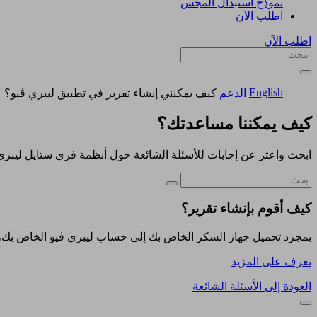
نموذج استبدال المجس
اطلب الآن
اطلب الآن
English
الدعم
كيف يمكنني إنشاء تقرير في تطبيق ليبري ڤيو؟
كيف يمكننا مساعدتك؟
ابحث واعثر عن إجابات للأسئلة الشائعة حول أنظمة فري ستايل ليبري
كيف أقوم بإنشاء تقرير؟
بمجرد تحميل جهاز السكر الخاص بك إلى حساب ليبري ڤيو الخاص بك، سيتم نقلك مباشرة إلى قسم &quot;سجل السكر الخاص بي&quot;. انقر
تعرف على المزيد
العودة إلى الأسئلة الشائعة