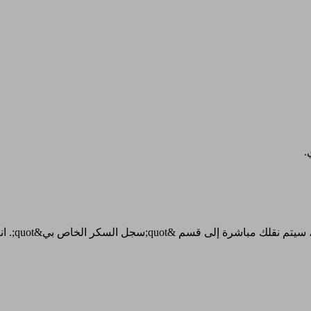
.
 فوق زر &quot;تقارير السكر&quot; لعرض التقارير التفصيلية.