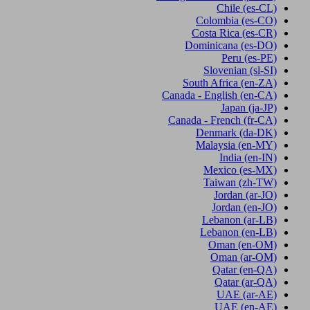
Chile
(es-CL)
Colombia
(es-CO)
Costa Rica
(es-CR)
Dominicana
(es-DO)
Peru
(es-PE)
Slovenian
(sl-SI)
South Africa
(en-ZA)
Canada - English
(en-CA)
Japan
(ja-JP)
Canada - French
(fr-CA)
Denmark
(da-DK)
Malaysia
(en-MY)
India
(en-IN)
Mexico
(es-MX)
Taiwan
(zh-TW)
Jordan
(ar-JO)
Jordan
(en-JO)
Lebanon
(ar-LB)
Lebanon
(en-LB)
Oman
(en-OM)
Oman
(ar-OM)
Qatar
(en-QA)
Qatar
(ar-QA)
UAE
(ar-AE)
UAE
(en-AE)