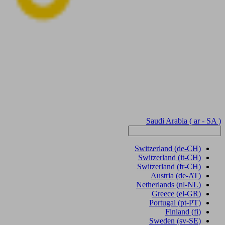
Saudi Arabia
( ar - SA )
Switzerland
(de-CH)
Switzerland
(it-CH)
Switzerland
(fr-CH)
Austria
(de-AT)
Netherlands
(nl-NL)
Greece
(el-GR)
Portugal
(pt-PT)
Finland
(fi)
Sweden
(sv-SE)