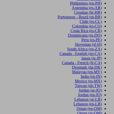
Philippines
(en-PH)
Argentina
(es-AR)
Croatian
(hr-HR)
Portuguese - Brazil
(pt-BR)
Chile
(es-CL)
Colombia
(es-CO)
Costa Rica
(es-CR)
Dominicana
(es-DO)
Peru
(es-PE)
Slovenian
(sl-SI)
South Africa
(en-ZA)
Canada - English
(en-CA)
Japan
(ja-JP)
Canada - French
(fr-CA)
Denmark
(da-DK)
Malaysia
(en-MY)
India
(en-IN)
Mexico
(es-MX)
Taiwan
(zh-TW)
Jordan
(ar-JO)
Jordan
(en-JO)
Lebanon
(ar-LB)
Lebanon
(en-LB)
Oman
(en-OM)
Oman
(ar-OM)