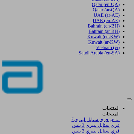
Qatar
(en-QA)
Qatar
(ar-QA)
UAE
(ar-AE)
UAE
(en-AE)
Bahrain
(en-BH)
Bahrain
(ar-BH)
Kuwait
(en-KW)
Kuwait
(ar-KW)
Vietnam
(vi)
Saudi Arabia
(en-SA)
المنتجات
المنتجات
ما هو فري ستايل ليبري؟
فري ستايل ليبري 3 بلس​
فري ستايل ليبري 2 بلس​