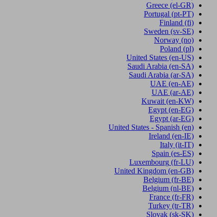
Greece
(el-GR)
Portugal
(pt-PT)
Finland
(fi)
Sweden
(sv-SE)
Norway
(no)
Poland
(pl)
United States
(en-US)
Saudi Arabia
(en-SA)
Saudi Arabia
(ar-SA)
UAE
(en-AE)
UAE
(ar-AE)
Kuwait
(en-KW)
Egypt
(en-EG)
Egypt
(ar-EG)
United States - Spanish
(en)
Ireland
(en-IE)
Italy
(it-IT)
Spain
(es-ES)
Luxembourg
(fr-LU)
United Kingdom
(en-GB)
Belgium
(fr-BE)
Belgium
(nl-BE)
France
(fr-FR)
Turkey
(tr-TR)
Slovak
(sk-SK)