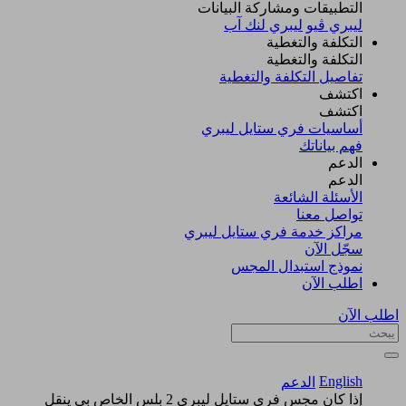
التطبيقات ومشاركة البيانات
ليبري ڤيو
ليبري لنك آب
التكلفة والتغطية
التكلفة والتغطية
تفاصيل التكلفة والتغطية
اكتشف​
اكتشف​
أساسيات فري ستايل ليبري
فهم بياناتك
الدعم
الدعم
الأسئلة الشائعة
تواصل معنا
مراكز خدمة فري ستايل ليبري
سجّل الآن​
نموذج استبدال المجس
اطلب الآن
اطلب الآن
English
الدعم
إذا كان مجس فري ستايل ليبري 2 بلس الخاص بي ينقل