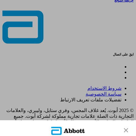
خريطة الموقع
ابقَ على اتصال
شروط الاستخدام
سياسة الخصوصية
تفضيلات ملفات تعريف الارتباط
© 2025 أبوت. يُعد غلاف المجس، وفري ستايل، وليبري، والعلامات
التجارية ذات الصلة علامات تجارية مملوكة لشركة أبوت. جميع
العلامات التجارية الأخرى هي ملك لأصحابها. لا يجوز استخدام أي
علامة تجارية، أو اسم تجاري، أو تصميم تجاري مملوك لشركة أبوت
على هذا الموقع دون الحصول على تصريح كتابي مسبق من شركة