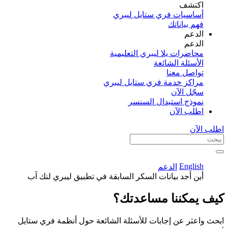
اكتشف​
أساسيات فري ستايل ليبري
فهم بياناتك
الدعم
الدعم
محاضرات يلا ليبري التعليمية
الأسئلة الشائعة
تواصل معنا
مراكز خدمة فري ستايل ليبري
سجّل الآن​
نموذج استبدال السنسر
اطلب الآن
اطلب الآن
English
الدعم
أين أجد بيانات السكر السابقة في تطبيق ليبري لنك آب
كيف يمكننا مساعدتك؟
ابحث واعثر عن إجابات للأسئلة الشائعة حول أنظمة فري ستايل