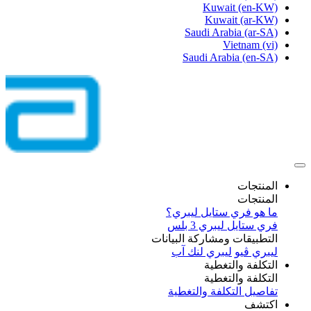
Kuwait
(en-KW)
Kuwait
(ar-KW)
Saudi Arabia
(ar-SA)
Vietnam
(vi)
Saudi Arabia
(en-SA)
المنتجات
المنتجات
ما هو فري ستايل ليبري؟
فري ستايل ليبري 3 بلس​
التطبيقات ومشاركة البيانات
ليبري ڤيو
ليبري لنك آب
التكلفة والتغطية
التكلفة والتغطية
تفاصيل التكلفة والتغطية
اكتشف​