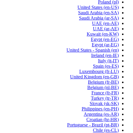
Poland
(pl)
United States
(en-US)
Saudi Arabia
(en-SA)
Saudi Arabia
(ar-SA)
UAE
(en-AE)
UAE
(ar-AE)
Kuwait
(en-KW)
Egypt
(en-EG)
Egypt
(ar-EG)
United States - Spanish
(en)
Ireland
(en-IE)
Italy
(it-IT)
Spain
(es-ES)
Luxembourg
(fr-LU)
United Kingdom
(en-GB)
Belgium
(fr-BE)
Belgium
(nl-BE)
France
(fr-FR)
Turkey
(tr-TR)
Slovak
(sk-SK)
Philippines
(en-PH)
Argentina
(es-AR)
Croatian
(hr-HR)
Portuguese - Brazil
(pt-BR)
Chile
(es-CL)