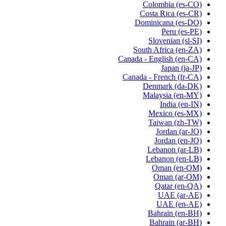
Colombia
(es-CO)
Costa Rica
(es-CR)
Dominicana
(es-DO)
Peru
(es-PE)
Slovenian
(sl-SI)
South Africa
(en-ZA)
Canada - English
(en-CA)
Japan
(ja-JP)
Canada - French
(fr-CA)
Denmark
(da-DK)
Malaysia
(en-MY)
India
(en-IN)
Mexico
(es-MX)
Taiwan
(zh-TW)
Jordan
(ar-JO)
Jordan
(en-JO)
Lebanon
(ar-LB)
Lebanon
(en-LB)
Oman
(en-OM)
Oman
(ar-OM)
Qatar
(en-QA)
UAE
(ar-AE)
UAE
(en-AE)
Bahrain
(en-BH)
Bahrain
(ar-BH)