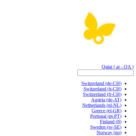
Qatar
( ar - QA )
Switzerland
(de-CH)
Switzerland
(it-CH)
Switzerland
(fr-CH)
Austria
(de-AT)
Netherlands
(nl-NL)
Greece
(el-GR)
Portugal
(pt-PT)
Finland
(fi)
Sweden
(sv-SE)
Norway
(no)