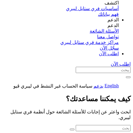
اكتشف​
أساسيات فري ستايل ليبري
فهم بياناتك
الدعم
الدعم
الأسئلة الشائعة
تواصل معنا
مراكز خدمة فري ستايل ليبري
سجّل الآن​
اطلب الآن
اطلب الآن
English
يدعم
سياسة الحساب غير النشط في ليبري ڤيو
كيف يمكننا مساعدتك؟
ابحث واعثر عن إجابات للأسئلة الشائعة حول أنظمة فري ستايل
ليبري.