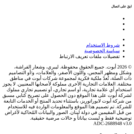
ابقَ على اتصال
شروط الاستخدام
سياسة الخصوصية
تفضيلات ملفات تعريف الارتباط
© 2026 أبوت. جميع الحقوق محفوظة. ليبري، وشعار الفراشة،
وشكل ومظهر المجس، واللون الأصفر، والعلامات، و/أو التصاميم
ذات الصلة، تُعدّ ملكية فكرية لمجموعة شركات أبوت في مناطق
مختلفة. العلامات التجارية الأخرى مملوكة لأصحابها المعنيين. لا يجوز
استخدام أي علامة تجارية، أو اسم تجاري، أو تصميم تجاري مملوك
لشركة أبوت على هذا الموقع دون الحصول على تصريح كتابي مسبق
من شركة أبوت لابوراتوريز، باستثناء تحديد المنتج أو الخدمات التابعة
للشركة. تم تصميم هذا الموقع والمعلومات الواردة فيه للاستخدام
من قبل المقيمين في دولة لبنان. الصور والبيانات المُحاكية لأغراض
توضيحية فقط و ليست بياناتأ و حالات مرضية حقيقية.
ADC-2688948 v3.0