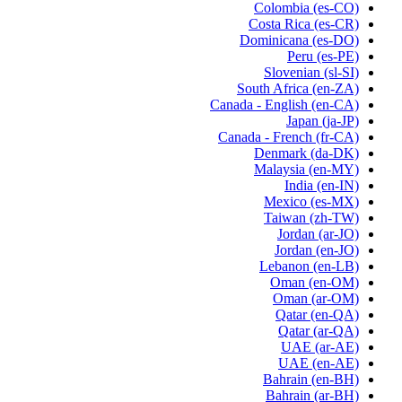
Colombia
(es-CO)
Costa Rica
(es-CR)
Dominicana
(es-DO)
Peru
(es-PE)
Slovenian
(sl-SI)
South Africa
(en-ZA)
Canada - English
(en-CA)
Japan
(ja-JP)
Canada - French
(fr-CA)
Denmark
(da-DK)
Malaysia
(en-MY)
India
(en-IN)
Mexico
(es-MX)
Taiwan
(zh-TW)
Jordan
(ar-JO)
Jordan
(en-JO)
Lebanon
(en-LB)
Oman
(en-OM)
Oman
(ar-OM)
Qatar
(en-QA)
Qatar
(ar-QA)
UAE
(ar-AE)
UAE
(en-AE)
Bahrain
(en-BH)
Bahrain
(ar-BH)