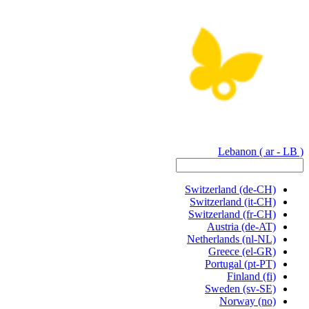
Lebanon
( ar - LB )
Switzerland
(de-CH)
Switzerland
(it-CH)
Switzerland
(fr-CH)
Austria
(de-AT)
Netherlands
(nl-NL)
Greece
(el-GR)
Portugal
(pt-PT)
Finland
(fi)
Sweden
(sv-SE)
Norway
(no)