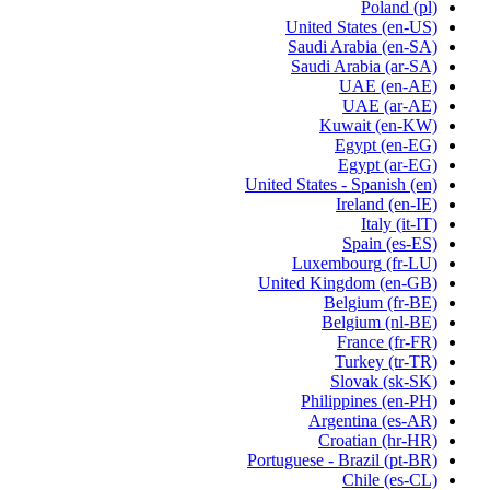
Poland
(pl)
United States
(en-US)
Saudi Arabia
(en-SA)
Saudi Arabia
(ar-SA)
UAE
(en-AE)
UAE
(ar-AE)
Kuwait
(en-KW)
Egypt
(en-EG)
Egypt
(ar-EG)
United States - Spanish
(en)
Ireland
(en-IE)
Italy
(it-IT)
Spain
(es-ES)
Luxembourg
(fr-LU)
United Kingdom
(en-GB)
Belgium
(fr-BE)
Belgium
(nl-BE)
France
(fr-FR)
Turkey
(tr-TR)
Slovak
(sk-SK)
Philippines
(en-PH)
Argentina
(es-AR)
Croatian
(hr-HR)
Portuguese - Brazil
(pt-BR)
Chile
(es-CL)