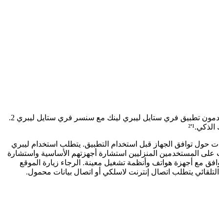
ليبري لنك آب¹هو تطبيق للهاتف المحمول مجاني يسمح للعائلة والأصدقاء ومقدمي الرعاية بتلقي بيانات السكر من جهات الاتصال الذين يستخدمون تطبيق فري ستايل ليبري لينك مع سنسر فري ستايل ليبري 2.
ذكي.¹'²
الأجهزة المحمولة وأنظمة التشغيل. يرجى مراجعة www.LibreLinkUp.com لمزيد من المعلومات حول توافق الجهاز قبل استخدام التطبيق. يتطلب استخدام ليبري
ب على المستخدمين المنزليين استشارة أجهزتهم الأساسية واستشارة
لمعلومات التي يوفرها التطبيق. 2. تطبيق فري ستايل ليبري لينك يتوافق مع أجهزة هواتف وأنظمة تشغيل معينة. الرجاء زيارة الموقع
لتلقائي يتطلب اتصال إنترنت لاسلكي أو اتصال بيانات محمول.