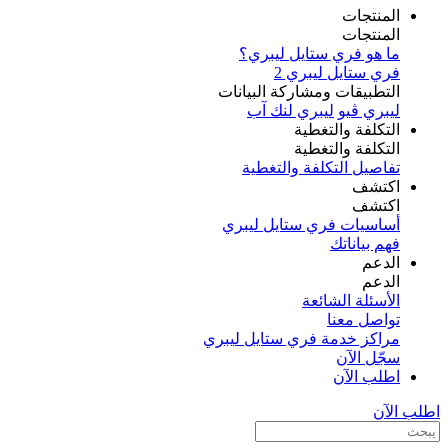
المنتجات
المنتجات
ما هو فري ستايل ليبري؟
فري ستايل ليبري 2
التطبيقات ومشاركة البيانات
ليبري ڤيو
ليبري لنك آب
التكلفة والتغطية
التكلفة والتغطية
تفاصيل التكلفة والتغطية
اكتشف​
اكتشف​
أساسيات فري ستايل ليبري
فهم بياناتك
الدعم
الدعم
الأسئلة الشائعة
تواصل معنا
مراكز خدمة فري ستايل ليبري
سجّل الآن​
اطلب الآن
اطلب الآن