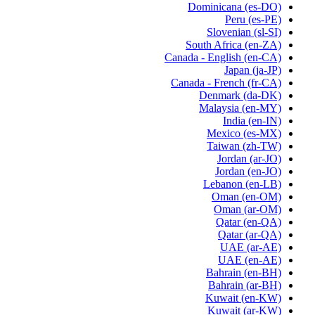
Dominicana
(es-DO)
Peru
(es-PE)
Slovenian
(sl-SI)
South Africa
(en-ZA)
Canada - English
(en-CA)
Japan
(ja-JP)
Canada - French
(fr-CA)
Denmark
(da-DK)
Malaysia
(en-MY)
India
(en-IN)
Mexico
(es-MX)
Taiwan
(zh-TW)
Jordan
(ar-JO)
Jordan
(en-JO)
Lebanon
(en-LB)
Oman
(en-OM)
Oman
(ar-OM)
Qatar
(en-QA)
Qatar
(ar-QA)
UAE
(ar-AE)
UAE
(en-AE)
Bahrain
(en-BH)
Bahrain
(ar-BH)
Kuwait
(en-KW)
Kuwait
(ar-KW)