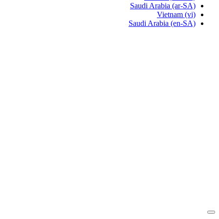
Saudi Arabia
(ar-SA)
Vietnam
(vi)
Saudi Arabia
(en-SA)