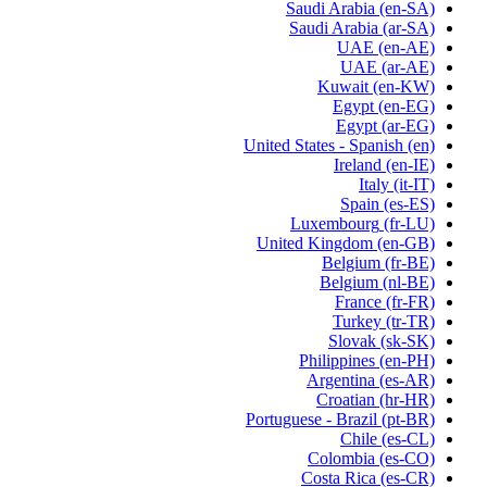
Saudi Arabia
(en-SA)
Saudi Arabia
(ar-SA)
UAE
(en-AE)
UAE
(ar-AE)
Kuwait
(en-KW)
Egypt
(en-EG)
Egypt
(ar-EG)
United States - Spanish
(en)
Ireland
(en-IE)
Italy
(it-IT)
Spain
(es-ES)
Luxembourg
(fr-LU)
United Kingdom
(en-GB)
Belgium
(fr-BE)
Belgium
(nl-BE)
France
(fr-FR)
Turkey
(tr-TR)
Slovak
(sk-SK)
Philippines
(en-PH)
Argentina
(es-AR)
Croatian
(hr-HR)
Portuguese - Brazil
(pt-BR)
Chile
(es-CL)
Colombia
(es-CO)
Costa Rica
(es-CR)