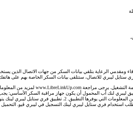
لة
.
تايل ليبري للاتصال، ستتلقى بيانات السكر الخاصة بهم على هاتفك ال
1. تطبيق ليبري لنك آب متوافق فقط مع بعض 
طبيق ليبري لنك آب المحمول أن يكون جهاز مراقبة السكر الأساسي: يج
أخصائي الرعاية الصحية قبل إجراء أي تفسير طبي وتعديلات علاجية من ا
طلب استخدام فري ستايل ليبري لينك التسجيل في ليبري ڤيو. التحميل ا