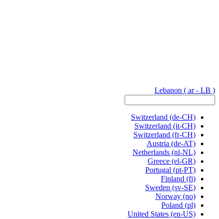
Lebanon
( ar - LB )
Switzerland
(de-CH)
Switzerland
(it-CH)
Switzerland
(fr-CH)
Austria
(de-AT)
Netherlands
(nl-NL)
Greece
(el-GR)
Portugal
(pt-PT)
Finland
(fi)
Sweden
(sv-SE)
Norway
(no)
Poland
(pl)
United States
(en-US)