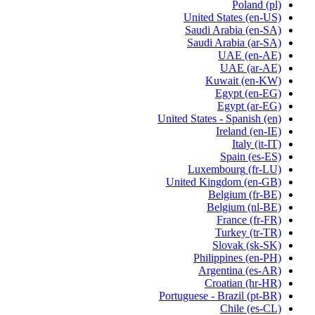
Poland
(pl)
United States
(en-US)
Saudi Arabia
(en-SA)
Saudi Arabia
(ar-SA)
UAE
(en-AE)
UAE
(ar-AE)
Kuwait
(en-KW)
Egypt
(en-EG)
Egypt
(ar-EG)
United States - Spanish
(en)
Ireland
(en-IE)
Italy
(it-IT)
Spain
(es-ES)
Luxembourg
(fr-LU)
United Kingdom
(en-GB)
Belgium
(fr-BE)
Belgium
(nl-BE)
France
(fr-FR)
Turkey
(tr-TR)
Slovak
(sk-SK)
Philippines
(en-PH)
Argentina
(es-AR)
Croatian
(hr-HR)
Portuguese - Brazil
(pt-BR)
Chile
(es-CL)