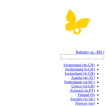
Bahrain
( ar - BH )
Switzerland
(de-CH)
Switzerland
(it-CH)
Switzerland
(fr-CH)
Austria
(de-AT)
Netherlands
(nl-NL)
Greece
(el-GR)
Portugal
(pt-PT)
Finland
(fi)
Sweden
(sv-SE)
Norway
(no)