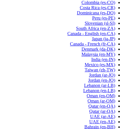
Colombia
(es-CO)
Costa Rica
(es-CR)
Dominicana
(es-DO)
Peru
(es-PE)
Slovenian
(sl-SI)
South Africa
(en-ZA)
Canada - English
(en-CA)
Japan
(ja-JP)
Canada - French
(fr-CA)
Denmark
(da-DK)
Malaysia
(en-MY)
India
(en-IN)
Mexico
(es-MX)
Taiwan
(zh-TW)
Jordan
(ar-JO)
Jordan
(en-JO)
Lebanon
(ar-LB)
Lebanon
(en-LB)
Oman
(en-OM)
Oman
(ar-OM)
Qatar
(en-QA)
Qatar
(ar-QA)
UAE
(ar-AE)
UAE
(en-AE)
Bahrain
(en-BH)