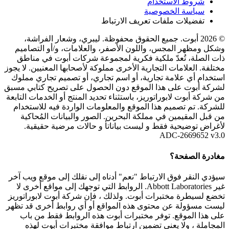
شروط الاستخدام
سياسة الخصوصية
تفضيلات ملفات تعريف الارتباط
© 2026 أبوت. جميع الحقوق محفوظة. ليبري، وشعار الفراشة،
وشكل ومظهر المجس، واللون الأصفر، والعلامات، و/أو التصاميم
ذات الصلة، تُعدّ ملكية فكرية لمجموعة شركات أبوت في مناطق
مختلفة. العلامات التجارية الأخرى مملوكة لأصحابها المعنيين. لا يجوز
استخدام أي علامة تجارية، أو اسم تجاري، أو تصميم تجاري مملوك
لشركة أبوت على هذا الموقع دون الحصول على تصريح كتابي مسبق
من شركة أبوت لابوراتوريز، باستثناء تحديد المنتج أو الخدمات التابعة
للشركة. تم تصميم هذا الموقع والمعلومات الواردة فيه للاستخدام
من قبل المقيمين في مملكة البحرين. الصور والبيانات المُحاكية
لأغراض توضيحية فقط و ليست بياناتأ و حالات مرضية حقيقية.
ADC-2669652 v3.0
مغادرة الصفحة؟
سيؤدي النقر فوق الارتباط "نعم" أدناه إلى نقلك إلى موقع ويب آخر
غير Abbott Laboratories. الروابط التي توجهك إلى مواقع أخرى لا
تخضع لسيطرة مختبرات أبوت. ولذلك ، فإن شركة أبوت لابوراتوريز
ليست مسؤولة عن محتوى هذه المواقع أو أي روابط أخرى قد تظهر
على هذا الموقع. توفر مختبرات أبوت هذه الروابط فقط من باب
المجاملة ، ولا يعني تضمين ارتباط موافقة مختبرات أبوت لهذه