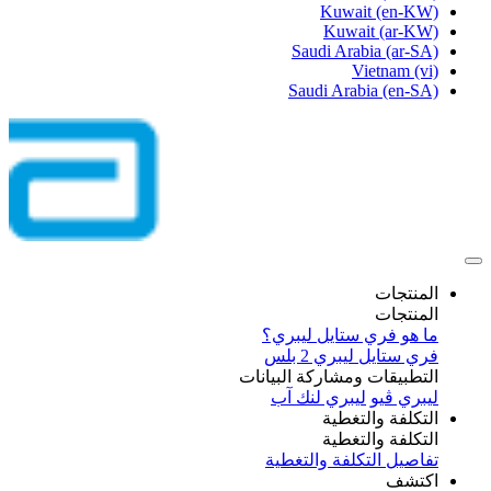
Kuwait
(en-KW)
Kuwait
(ar-KW)
Saudi Arabia
(ar-SA)
Vietnam
(vi)
Saudi Arabia
(en-SA)
المنتجات
المنتجات
ما هو فري ستايل ليبري؟
فري ستايل ليبري 2 بلس​
التطبيقات ومشاركة البيانات
ليبري ڤيو
ليبري لنك آب
التكلفة والتغطية
التكلفة والتغطية
تفاصيل التكلفة والتغطية
اكتشف​