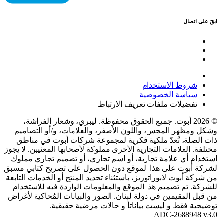
ابقَ على اتصال
شروط الاستخدام
سياسة الخصوصية
تفضيلات ملفات تعريف الارتباط
© 2026 أبوت. جميع الحقوق محفوظة. ليبري، وشعار الفراشة،
وشكل ومظهر المجس، واللون الأصفر، والعلامات، و/أو التصاميم
ذات الصلة، تُعدّ ملكية فكرية لمجموعة شركات أبوت في مناطق
مختلفة. العلامات التجارية الأخرى مملوكة لأصحابها المعنيين. لا يجوز
استخدام أي علامة تجارية، أو اسم تجاري، أو تصميم تجاري مملوك
لشركة أبوت على هذا الموقع دون الحصول على تصريح كتابي مسبق
من شركة أبوت لابوراتوريز، باستثناء تحديد المنتج أو الخدمات التابعة
للشركة. تم تصميم هذا الموقع والمعلومات الواردة فيه للاستخدام
من قبل المقيمين في دولة لبنان. الصور والبيانات المُحاكية لأغراض
توضيحية فقط و ليست بياناتأ و حالات مرضية حقيقية.
ADC-2688948 v3.0