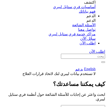
اكتشف​
أساسيات فري ستايل ليبري
فهم بياناتك
الدعم
الدعم
الأسئلة الشائعة
تواصل معنا
مراكز خدمة فري ستايل ليبري
سجّل الآن​
اطلب الآن
اطلب الآن
English
يدعم
لا تستخدم بيانات ليبري لنك لاتخاذ قرارات العلاج
كيف يمكننا مساعدتك؟
ابحث واعثر عن إجابات للأسئلة الشائعة حول أنظمة فري ستايل
ليبري.