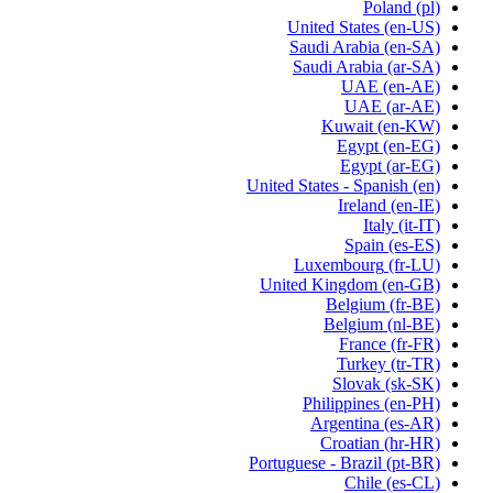
Poland
(pl)
United States
(en-US)
Saudi Arabia
(en-SA)
Saudi Arabia
(ar-SA)
UAE
(en-AE)
UAE
(ar-AE)
Kuwait
(en-KW)
Egypt
(en-EG)
Egypt
(ar-EG)
United States - Spanish
(en)
Ireland
(en-IE)
Italy
(it-IT)
Spain
(es-ES)
Luxembourg
(fr-LU)
United Kingdom
(en-GB)
Belgium
(fr-BE)
Belgium
(nl-BE)
France
(fr-FR)
Turkey
(tr-TR)
Slovak
(sk-SK)
Philippines
(en-PH)
Argentina
(es-AR)
Croatian
(hr-HR)
Portuguese - Brazil
(pt-BR)
Chile
(es-CL)