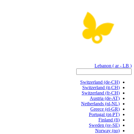
Lebanon
( ar - LB )
Switzerland
(de-CH)
Switzerland
(it-CH)
Switzerland
(fr-CH)
Austria
(de-AT)
Netherlands
(nl-NL)
Greece
(el-GR)
Portugal
(pt-PT)
Finland
(fi)
Sweden
(sv-SE)
Norway
(no)