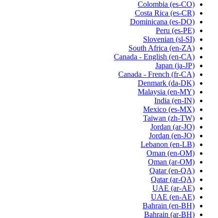
Colombia
(es-CO)
Costa Rica
(es-CR)
Dominicana
(es-DO)
Peru
(es-PE)
Slovenian
(sl-SI)
South Africa
(en-ZA)
Canada - English
(en-CA)
Japan
(ja-JP)
Canada - French
(fr-CA)
Denmark
(da-DK)
Malaysia
(en-MY)
India
(en-IN)
Mexico
(es-MX)
Taiwan
(zh-TW)
Jordan
(ar-JO)
Jordan
(en-JO)
Lebanon
(en-LB)
Oman
(en-OM)
Oman
(ar-OM)
Qatar
(en-QA)
Qatar
(ar-QA)
UAE
(ar-AE)
UAE
(en-AE)
Bahrain
(en-BH)
Bahrain
(ar-BH)