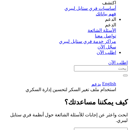
اكتشف​
أساسيات فري ستايل ليبري
فهم بياناتك
الدعم
الدعم
الأسئلة الشائعة
تواصل معنا
مراكز خدمة فري ستايل ليبري
سجّل الآن​
اطلب الآن
اطلب الآن
English
يدعم
استخدام ملف تغير السكر لتحسين إدارة السكري
كيف يمكننا مساعدتك؟
ابحث واعثر عن إجابات للأسئلة الشائعة حول أنظمة فري ستايل
ليبري.