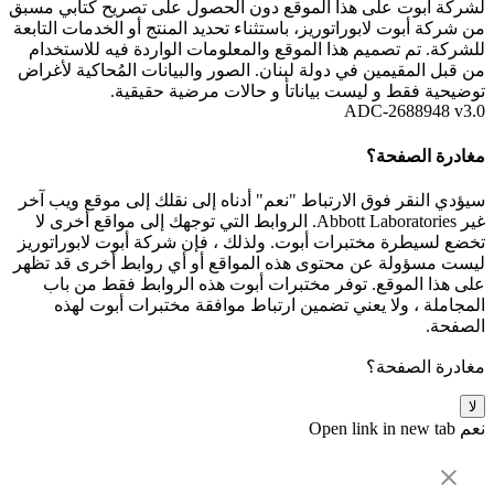
لشركة أبوت على هذا الموقع دون الحصول على تصريح كتابي مسبق
من شركة أبوت لابوراتوريز، باستثناء تحديد المنتج أو الخدمات التابعة
للشركة. تم تصميم هذا الموقع والمعلومات الواردة فيه للاستخدام
من قبل المقيمين في دولة لبنان. الصور والبيانات المُحاكية لأغراض
توضيحية فقط و ليست بياناتأ و حالات مرضية حقيقية.
ADC-2688948 v3.0
مغادرة الصفحة؟
سيؤدي النقر فوق الارتباط "نعم" أدناه إلى نقلك إلى موقع ويب آخر
غير Abbott Laboratories. الروابط التي توجهك إلى مواقع أخرى لا
تخضع لسيطرة مختبرات أبوت. ولذلك ، فإن شركة أبوت لابوراتوريز
ليست مسؤولة عن محتوى هذه المواقع أو أي روابط أخرى قد تظهر
على هذا الموقع. توفر مختبرات أبوت هذه الروابط فقط من باب
المجاملة ، ولا يعني تضمين ارتباط موافقة مختبرات أبوت لهذه
الصفحة.
مغادرة الصفحة؟
لا
نعم
Open link in new tab