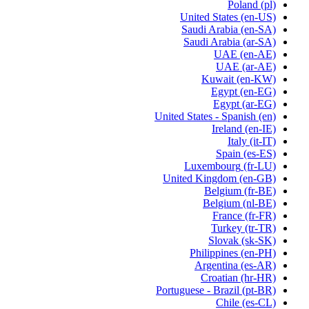
Poland
(pl)
United States
(en-US)
Saudi Arabia
(en-SA)
Saudi Arabia
(ar-SA)
UAE
(en-AE)
UAE
(ar-AE)
Kuwait
(en-KW)
Egypt
(en-EG)
Egypt
(ar-EG)
United States - Spanish
(en)
Ireland
(en-IE)
Italy
(it-IT)
Spain
(es-ES)
Luxembourg
(fr-LU)
United Kingdom
(en-GB)
Belgium
(fr-BE)
Belgium
(nl-BE)
France
(fr-FR)
Turkey
(tr-TR)
Slovak
(sk-SK)
Philippines
(en-PH)
Argentina
(es-AR)
Croatian
(hr-HR)
Portuguese - Brazil
(pt-BR)
Chile
(es-CL)