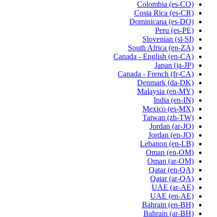
Colombia
(es-CO)
Costa Rica
(es-CR)
Dominicana
(es-DO)
Peru
(es-PE)
Slovenian
(sl-SI)
South Africa
(en-ZA)
Canada - English
(en-CA)
Japan
(ja-JP)
Canada - French
(fr-CA)
Denmark
(da-DK)
Malaysia
(en-MY)
India
(en-IN)
Mexico
(es-MX)
Taiwan
(zh-TW)
Jordan
(ar-JO)
Jordan
(en-JO)
Lebanon
(en-LB)
Oman
(en-OM)
Oman
(ar-OM)
Qatar
(en-QA)
Qatar
(ar-QA)
UAE
(ar-AE)
UAE
(en-AE)
Bahrain
(en-BH)
Bahrain
(ar-BH)