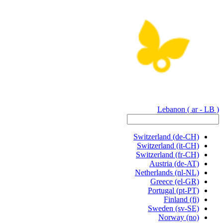
Lebanon
( ar - LB )
Switzerland
(de-CH)
Switzerland
(it-CH)
Switzerland
(fr-CH)
Austria
(de-AT)
Netherlands
(nl-NL)
Greece
(el-GR)
Portugal
(pt-PT)
Finland
(fi)
Sweden
(sv-SE)
Norway
(no)