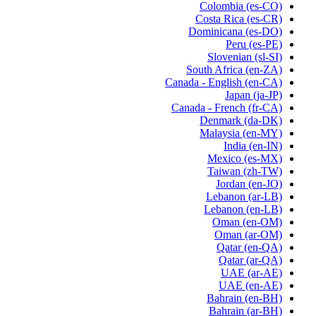
Colombia
(es-CO)
Costa Rica
(es-CR)
Dominicana
(es-DO)
Peru
(es-PE)
Slovenian
(sl-SI)
South Africa
(en-ZA)
Canada - English
(en-CA)
Japan
(ja-JP)
Canada - French
(fr-CA)
Denmark
(da-DK)
Malaysia
(en-MY)
India
(en-IN)
Mexico
(es-MX)
Taiwan
(zh-TW)
Jordan
(en-JO)
Lebanon
(ar-LB)
Lebanon
(en-LB)
Oman
(en-OM)
Oman
(ar-OM)
Qatar
(en-QA)
Qatar
(ar-QA)
UAE
(ar-AE)
UAE
(en-AE)
Bahrain
(en-BH)
Bahrain
(ar-BH)