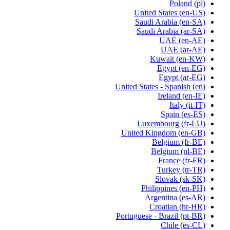
Poland
(pl)
United States
(en-US)
Saudi Arabia
(en-SA)
Saudi Arabia
(ar-SA)
UAE
(en-AE)
UAE
(ar-AE)
Kuwait
(en-KW)
Egypt
(en-EG)
Egypt
(ar-EG)
United States - Spanish
(en)
Ireland
(en-IE)
Italy
(it-IT)
Spain
(es-ES)
Luxembourg
(fr-LU)
United Kingdom
(en-GB)
Belgium
(fr-BE)
Belgium
(nl-BE)
France
(fr-FR)
Turkey
(tr-TR)
Slovak
(sk-SK)
Philippines
(en-PH)
Argentina
(es-AR)
Croatian
(hr-HR)
Portuguese - Brazil
(pt-BR)
Chile
(es-CL)