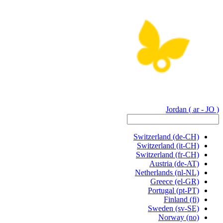
Jordan
( ar - JO )
Switzerland
(de-CH)
Switzerland
(it-CH)
Switzerland
(fr-CH)
Austria
(de-AT)
Netherlands
(nl-NL)
Greece
(el-GR)
Portugal
(pt-PT)
Finland
(fi)
Sweden
(sv-SE)
Norway
(no)