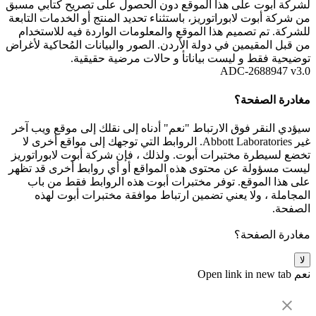
لشركة أبوت على هذا الموقع دون الحصول على تصريح كتابي مسبق
من شركة أبوت لابوراتوريز، باستثناء تحديد المنتج أو الخدمات التابعة
للشركة. تم تصميم هذا الموقع والمعلومات الواردة فيه للاستخدام
من قبل المقيمين في دولة الأردن. الصور والبيانات المُحاكية لأغراض
توضيحية فقط و ليست بياناتأ و حالات مرضية حقيقية.
ADC-2688947 v3.0
مغادرة الصفحة؟
سيؤدي النقر فوق الارتباط "نعم" أدناه إلى نقلك إلى موقع ويب آخر
غير Abbott Laboratories. الروابط التي توجهك إلى مواقع أخرى لا
تخضع لسيطرة مختبرات أبوت. ولذلك ، فإن شركة أبوت لابوراتوريز
ليست مسؤولة عن محتوى هذه المواقع أو أي روابط أخرى قد تظهر
على هذا الموقع. توفر مختبرات أبوت هذه الروابط فقط من باب
المجاملة ، ولا يعني تضمين ارتباط موافقة مختبرات أبوت لهذه
الصفحة.
مغادرة الصفحة؟
لا
نعم
Open link in new tab