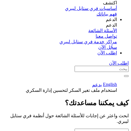
اكتشف​
أساسيات فري ستايل ليبري
فهم بياناتك
الدعم
الدعم
الأسئلة الشائعة
تواصل معنا
مراكز خدمة فري ستايل ليبري
سجّل الآن​
اطلب الآن
اطلب الآن
English
يدعم
استخدام ملف تغير السكر لتحسين إدارة السكري
كيف يمكننا مساعدتك؟
ابحث واعثر عن إجابات للأسئلة الشائعة حول أنظمة فري ستايل
ليبري.