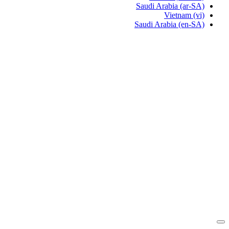
Saudi Arabia
(ar-SA)
Vietnam
(vi)
Saudi Arabia
(en-SA)