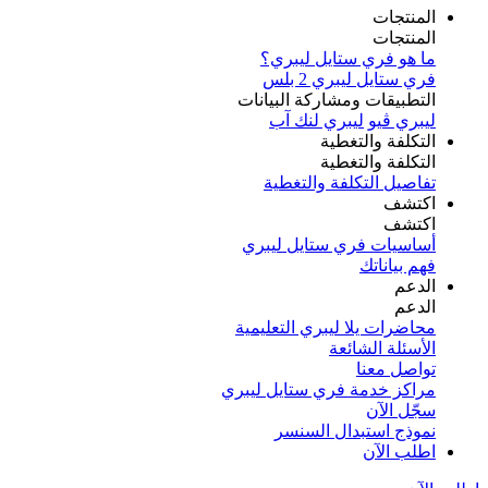
المنتجات
المنتجات
ما هو فري ستايل ليبري؟
فري ستايل ليبري 2 بلس​
التطبيقات ومشاركة البيانات
ليبري ڤيو
ليبري لنك آب
التكلفة والتغطية
التكلفة والتغطية
تفاصيل التكلفة والتغطية
اكتشف​
اكتشف​
أساسيات فري ستايل ليبري
فهم بياناتك
الدعم
الدعم
محاضرات يلا ليبري التعليمية
الأسئلة الشائعة
تواصل معنا
مراكز خدمة فري ستايل ليبري
سجّل الآن​
نموذج استبدال السنسر
اطلب الآن