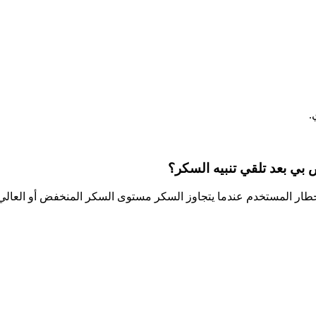
.
بي بعد تلقي تنبيه السكر؟
تيارية لدى فري ستايل ليبري 2 بلس موجودة لإخطار المستخدم عندما يتجاوز السكر مستوى السك