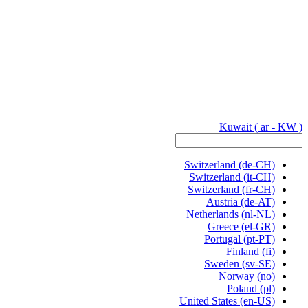
Kuwait
( ar - KW )
Switzerland
(de-CH)
Switzerland
(it-CH)
Switzerland
(fr-CH)
Austria
(de-AT)
Netherlands
(nl-NL)
Greece
(el-GR)
Portugal
(pt-PT)
Finland
(fi)
Sweden
(sv-SE)
Norway
(no)
Poland
(pl)
United States
(en-US)