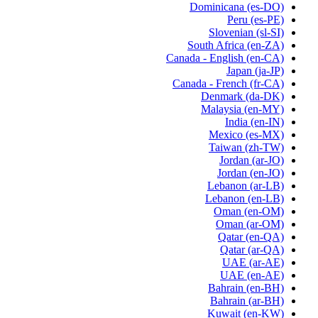
Dominicana
(es-DO)
Peru
(es-PE)
Slovenian
(sl-SI)
South Africa
(en-ZA)
Canada - English
(en-CA)
Japan
(ja-JP)
Canada - French
(fr-CA)
Denmark
(da-DK)
Malaysia
(en-MY)
India
(en-IN)
Mexico
(es-MX)
Taiwan
(zh-TW)
Jordan
(ar-JO)
Jordan
(en-JO)
Lebanon
(ar-LB)
Lebanon
(en-LB)
Oman
(en-OM)
Oman
(ar-OM)
Qatar
(en-QA)
Qatar
(ar-QA)
UAE
(ar-AE)
UAE
(en-AE)
Bahrain
(en-BH)
Bahrain
(ar-BH)
Kuwait
(en-KW)