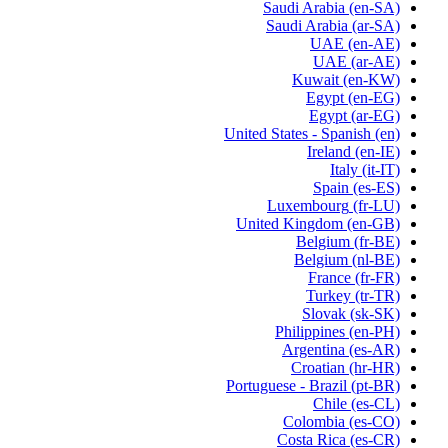
Saudi Arabia
(en-SA)
Saudi Arabia
(ar-SA)
UAE
(en-AE)
UAE
(ar-AE)
Kuwait
(en-KW)
Egypt
(en-EG)
Egypt
(ar-EG)
United States - Spanish
(en)
Ireland
(en-IE)
Italy
(it-IT)
Spain
(es-ES)
Luxembourg
(fr-LU)
United Kingdom
(en-GB)
Belgium
(fr-BE)
Belgium
(nl-BE)
France
(fr-FR)
Turkey
(tr-TR)
Slovak
(sk-SK)
Philippines
(en-PH)
Argentina
(es-AR)
Croatian
(hr-HR)
Portuguese - Brazil
(pt-BR)
Chile
(es-CL)
Colombia
(es-CO)
Costa Rica
(es-CR)