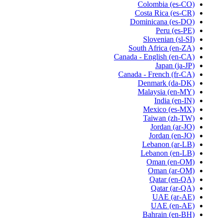
Colombia
(es-CO)
Costa Rica
(es-CR)
Dominicana
(es-DO)
Peru
(es-PE)
Slovenian
(sl-SI)
South Africa
(en-ZA)
Canada - English
(en-CA)
Japan
(ja-JP)
Canada - French
(fr-CA)
Denmark
(da-DK)
Malaysia
(en-MY)
India
(en-IN)
Mexico
(es-MX)
Taiwan
(zh-TW)
Jordan
(ar-JO)
Jordan
(en-JO)
Lebanon
(ar-LB)
Lebanon
(en-LB)
Oman
(en-OM)
Oman
(ar-OM)
Qatar
(en-QA)
Qatar
(ar-QA)
UAE
(ar-AE)
UAE
(en-AE)
Bahrain
(en-BH)