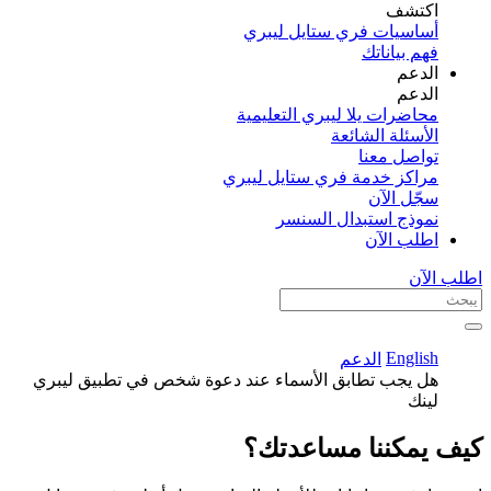
اكتشف​
أساسيات فري ستايل ليبري
فهم بياناتك
الدعم
الدعم
محاضرات يلا ليبري التعليمية
الأسئلة الشائعة
تواصل معنا
مراكز خدمة فري ستايل ليبري
سجّل الآن​
نموذج استبدال السنسر
اطلب الآن
اطلب الآن
English
الدعم
هل يجب تطابق الأسماء عند دعوة شخص في تطبيق ليبري
لينك
كيف يمكننا مساعدتك؟