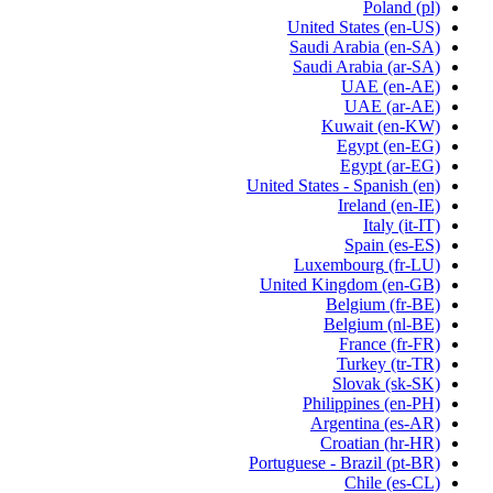
Poland
(pl)
United States
(en-US)
Saudi Arabia
(en-SA)
Saudi Arabia
(ar-SA)
UAE
(en-AE)
UAE
(ar-AE)
Kuwait
(en-KW)
Egypt
(en-EG)
Egypt
(ar-EG)
United States - Spanish
(en)
Ireland
(en-IE)
Italy
(it-IT)
Spain
(es-ES)
Luxembourg
(fr-LU)
United Kingdom
(en-GB)
Belgium
(fr-BE)
Belgium
(nl-BE)
France
(fr-FR)
Turkey
(tr-TR)
Slovak
(sk-SK)
Philippines
(en-PH)
Argentina
(es-AR)
Croatian
(hr-HR)
Portuguese - Brazil
(pt-BR)
Chile
(es-CL)