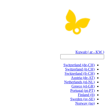
Kuwait
( ar - KW )
Switzerland
(de-CH)
Switzerland
(it-CH)
Switzerland
(fr-CH)
Austria
(de-AT)
Netherlands
(nl-NL)
Greece
(el-GR)
Portugal
(pt-PT)
Finland
(fi)
Sweden
(sv-SE)
Norway
(no)