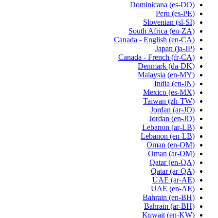
Dominicana
(es-DO)
Peru
(es-PE)
Slovenian
(sl-SI)
South Africa
(en-ZA)
Canada - English
(en-CA)
Japan
(ja-JP)
Canada - French
(fr-CA)
Denmark
(da-DK)
Malaysia
(en-MY)
India
(en-IN)
Mexico
(es-MX)
Taiwan
(zh-TW)
Jordan
(ar-JO)
Jordan
(en-JO)
Lebanon
(ar-LB)
Lebanon
(en-LB)
Oman
(en-OM)
Oman
(ar-OM)
Qatar
(en-QA)
Qatar
(ar-QA)
UAE
(ar-AE)
UAE
(en-AE)
Bahrain
(en-BH)
Bahrain
(ar-BH)
Kuwait
(en-KW)