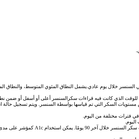
.
ة للوقت الذي كانت فيه قراءات سكرالسنسر أعلى أو أسفل أو ضمن نط
 فترات مختلفة من اليوم.
اليوم.
المستوى التقديري ل A1c: تقدير  (HbA1c