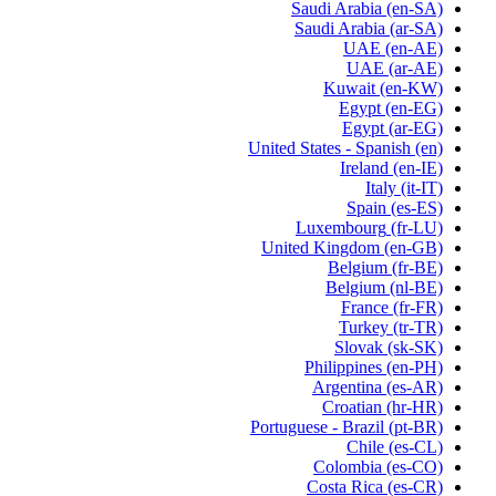
Saudi Arabia
(en-SA)
Saudi Arabia
(ar-SA)
UAE
(en-AE)
UAE
(ar-AE)
Kuwait
(en-KW)
Egypt
(en-EG)
Egypt
(ar-EG)
United States - Spanish
(en)
Ireland
(en-IE)
Italy
(it-IT)
Spain
(es-ES)
Luxembourg
(fr-LU)
United Kingdom
(en-GB)
Belgium
(fr-BE)
Belgium
(nl-BE)
France
(fr-FR)
Turkey
(tr-TR)
Slovak
(sk-SK)
Philippines
(en-PH)
Argentina
(es-AR)
Croatian
(hr-HR)
Portuguese - Brazil
(pt-BR)
Chile
(es-CL)
Colombia
(es-CO)
Costa Rica
(es-CR)