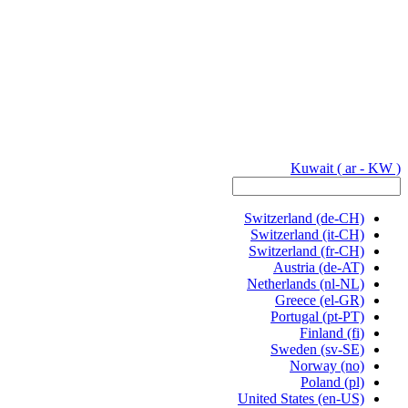
Kuwait
( ar - KW )
Switzerland
(de-CH)
Switzerland
(it-CH)
Switzerland
(fr-CH)
Austria
(de-AT)
Netherlands
(nl-NL)
Greece
(el-GR)
Portugal
(pt-PT)
Finland
(fi)
Sweden
(sv-SE)
Norway
(no)
Poland
(pl)
United States
(en-US)