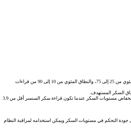
أنماط اليومية: رسم بياني يوضح نمط وتقلبات قراءات السكر في السنسر خلال يوم عادي.يشمل النطاق المئوي المتوسط، والنطاق المئوي من 25 إلى 75، والنطاق المئوي من 10 إلى 90 من قراءات
اق السكر المستهدف.
حالات انخفاض مستويات السكر: معلومات حول حالات انخفاض مستويات السكر التي تم قياسها بواسطة السنسر. ويتم تسجيل حالة انخفاض مستويات السكر عندما تكون قراءة سكر السنسر أقل من 3.9
A1c) بناءً على بيانات سكر السنسر خلال آخر 90 يومًا. يمكن استخدام A1c كمؤشر على مدى جودة التحكم في مستويات السكر ويمكن استخدامه لمراقبة النظام