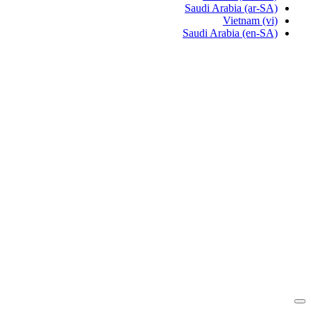
Saudi Arabia
(ar-SA)
Vietnam
(vi)
Saudi Arabia
(en-SA)