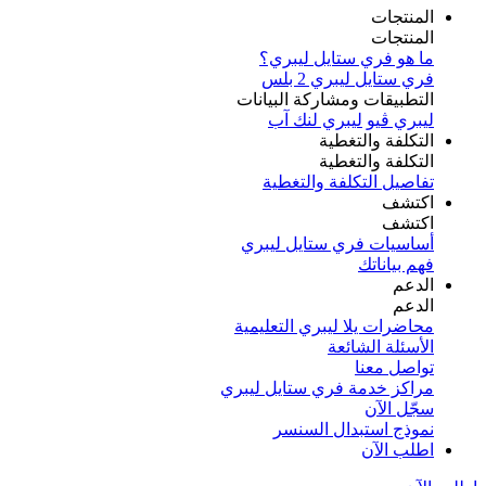
المنتجات
المنتجات
ما هو فري ستايل ليبري؟
فري ستايل ليبري 2 بلس​
التطبيقات ومشاركة البيانات
ليبري ڤيو
ليبري لنك آب
التكلفة والتغطية
التكلفة والتغطية
تفاصيل التكلفة والتغطية
اكتشف​
اكتشف​
أساسيات فري ستايل ليبري
فهم بياناتك
الدعم
الدعم
محاضرات يلا ليبري التعليمية
الأسئلة الشائعة
تواصل معنا
مراكز خدمة فري ستايل ليبري
سجّل الآن​
نموذج استبدال السنسر
اطلب الآن