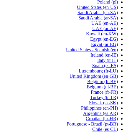
Poland
(pl)
United States
(en-US)
Saudi Arabia
(en-SA)
Saudi Arabia
(ar-SA)
UAE
(en-AE)
UAE
(ar-AE)
Kuwait
(en-KW)
Egypt
(en-EG)
Egypt
(ar-EG)
United States - Spanish
(en)
Ireland
(en-IE)
Italy
(it-IT)
Spain
(es-ES)
Luxembourg
(fr-LU)
United Kingdom
(en-GB)
Belgium
(fr-BE)
Belgium
(nl-BE)
France
(fr-FR)
Turkey
(tr-TR)
Slovak
(sk-SK)
Philippines
(en-PH)
Argentina
(es-AR)
Croatian
(hr-HR)
Portuguese - Brazil
(pt-BR)
Chile
(es-CL)