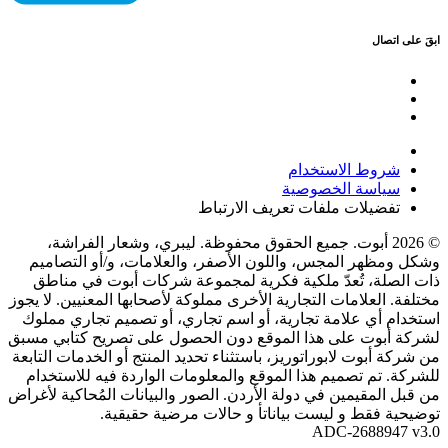
ابقَ على اتصال
شروط الاستخدام
سياسة الخصوصية
تفضيلات ملفات تعريف الارتباط
© 2026 أبوت. جميع الحقوق محفوظة. ليبري، وشعار الفراشة،
وشكل ومظهر المجس، واللون الأصفر، والعلامات، و/أو التصاميم
ذات الصلة، تُعدّ ملكية فكرية لمجموعة شركات أبوت في مناطق
مختلفة. العلامات التجارية الأخرى مملوكة لأصحابها المعنيين. لا يجوز
استخدام أي علامة تجارية، أو اسم تجاري، أو تصميم تجاري مملوك
لشركة أبوت على هذا الموقع دون الحصول على تصريح كتابي مسبق
من شركة أبوت لابوراتوريز، باستثناء تحديد المنتج أو الخدمات التابعة
للشركة. تم تصميم هذا الموقع والمعلومات الواردة فيه للاستخدام
من قبل المقيمين في دولة الأردن. الصور والبيانات المُحاكية لأغراض
توضيحية فقط و ليست بياناتأ و حالات مرضية حقيقية.
ADC-2688947 v3.0