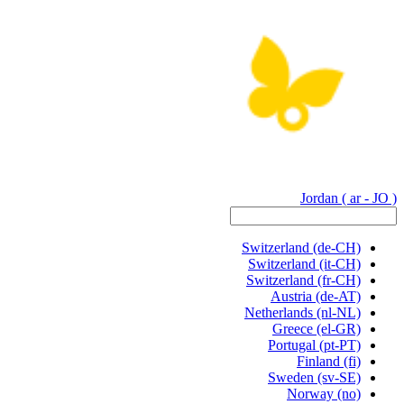
Jordan
( ar - JO )
Switzerland
(de-CH)
Switzerland
(it-CH)
Switzerland
(fr-CH)
Austria
(de-AT)
Netherlands
(nl-NL)
Greece
(el-GR)
Portugal
(pt-PT)
Finland
(fi)
Sweden
(sv-SE)
Norway
(no)