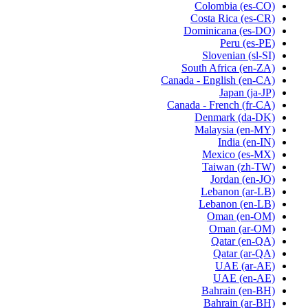
Colombia
(es-CO)
Costa Rica
(es-CR)
Dominicana
(es-DO)
Peru
(es-PE)
Slovenian
(sl-SI)
South Africa
(en-ZA)
Canada - English
(en-CA)
Japan
(ja-JP)
Canada - French
(fr-CA)
Denmark
(da-DK)
Malaysia
(en-MY)
India
(en-IN)
Mexico
(es-MX)
Taiwan
(zh-TW)
Jordan
(en-JO)
Lebanon
(ar-LB)
Lebanon
(en-LB)
Oman
(en-OM)
Oman
(ar-OM)
Qatar
(en-QA)
Qatar
(ar-QA)
UAE
(ar-AE)
UAE
(en-AE)
Bahrain
(en-BH)
Bahrain
(ar-BH)