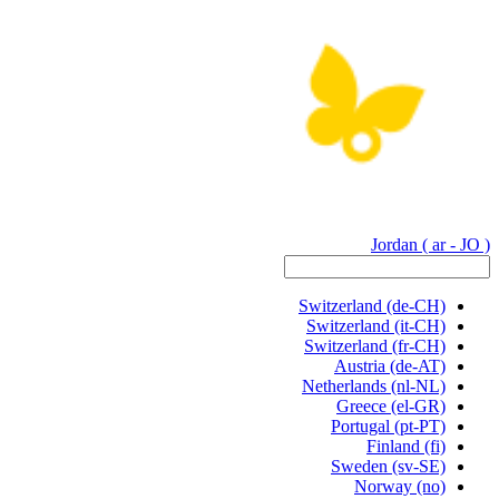
Jordan
( ar - JO )
Switzerland
(de-CH)
Switzerland
(it-CH)
Switzerland
(fr-CH)
Austria
(de-AT)
Netherlands
(nl-NL)
Greece
(el-GR)
Portugal
(pt-PT)
Finland
(fi)
Sweden
(sv-SE)
Norway
(no)