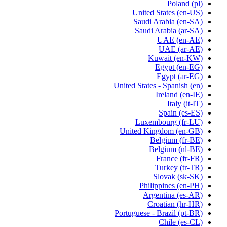
Poland
(pl)
United States
(en-US)
Saudi Arabia
(en-SA)
Saudi Arabia
(ar-SA)
UAE
(en-AE)
UAE
(ar-AE)
Kuwait
(en-KW)
Egypt
(en-EG)
Egypt
(ar-EG)
United States - Spanish
(en)
Ireland
(en-IE)
Italy
(it-IT)
Spain
(es-ES)
Luxembourg
(fr-LU)
United Kingdom
(en-GB)
Belgium
(fr-BE)
Belgium
(nl-BE)
France
(fr-FR)
Turkey
(tr-TR)
Slovak
(sk-SK)
Philippines
(en-PH)
Argentina
(es-AR)
Croatian
(hr-HR)
Portuguese - Brazil
(pt-BR)
Chile
(es-CL)