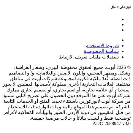
ابقَ على اتصال
شروط الاستخدام
سياسة الخصوصية
تفضيلات ملفات تعريف الارتباط
© 2026 أبوت. جميع الحقوق محفوظة. ليبري، وشعار الفراشة،
وشكل ومظهر المجس، واللون الأصفر، والعلامات، و/أو التصاميم
ذات الصلة، تُعدّ ملكية فكرية لمجموعة شركات أبوت في مناطق
مختلفة. العلامات التجارية الأخرى مملوكة لأصحابها المعنيين. لا يجوز
استخدام أي علامة تجارية، أو اسم تجاري، أو تصميم تجاري مملوك
لشركة أبوت على هذا الموقع دون الحصول على تصريح كتابي مسبق
من شركة أبوت لابوراتوريز، باستثناء تحديد المنتج أو الخدمات التابعة
للشركة. تم تصميم هذا الموقع والمعلومات الواردة فيه للاستخدام
من قبل المقيمين في دولة الأردن. الصور والبيانات المُحاكية لأغراض
توضيحية فقط و ليست بياناتأ و حالات مرضية حقيقية.
ADC-2688947 v3.0