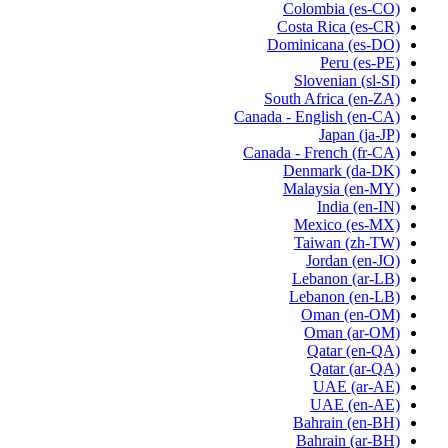
Colombia
(es-CO)
Costa Rica
(es-CR)
Dominicana
(es-DO)
Peru
(es-PE)
Slovenian
(sl-SI)
South Africa
(en-ZA)
Canada - English
(en-CA)
Japan
(ja-JP)
Canada - French
(fr-CA)
Denmark
(da-DK)
Malaysia
(en-MY)
India
(en-IN)
Mexico
(es-MX)
Taiwan
(zh-TW)
Jordan
(en-JO)
Lebanon
(ar-LB)
Lebanon
(en-LB)
Oman
(en-OM)
Oman
(ar-OM)
Qatar
(en-QA)
Qatar
(ar-QA)
UAE
(ar-AE)
UAE
(en-AE)
Bahrain
(en-BH)
Bahrain
(ar-BH)