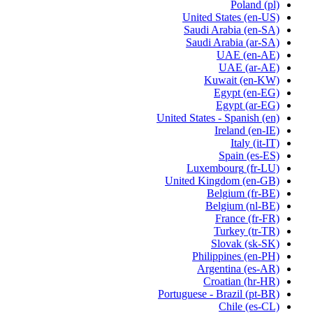
Poland
(pl)
United States
(en-US)
Saudi Arabia
(en-SA)
Saudi Arabia
(ar-SA)
UAE
(en-AE)
UAE
(ar-AE)
Kuwait
(en-KW)
Egypt
(en-EG)
Egypt
(ar-EG)
United States - Spanish
(en)
Ireland
(en-IE)
Italy
(it-IT)
Spain
(es-ES)
Luxembourg
(fr-LU)
United Kingdom
(en-GB)
Belgium
(fr-BE)
Belgium
(nl-BE)
France
(fr-FR)
Turkey
(tr-TR)
Slovak
(sk-SK)
Philippines
(en-PH)
Argentina
(es-AR)
Croatian
(hr-HR)
Portuguese - Brazil
(pt-BR)
Chile
(es-CL)