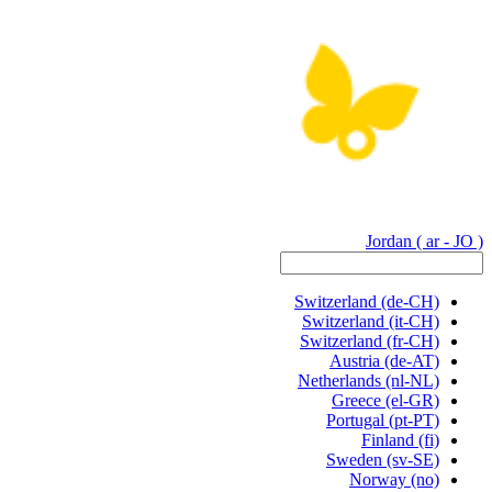
Jordan
( ar - JO )
Switzerland
(de-CH)
Switzerland
(it-CH)
Switzerland
(fr-CH)
Austria
(de-AT)
Netherlands
(nl-NL)
Greece
(el-GR)
Portugal
(pt-PT)
Finland
(fi)
Sweden
(sv-SE)
Norway
(no)