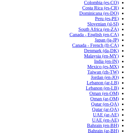
Colombia
(es-CO)
Costa Rica
(es-CR)
Dominicana
(es-DO)
Peru
(es-PE)
Slovenian
(sl-SI)
South Africa
(en-ZA)
Canada - English
(en-CA)
Japan
(ja-JP)
Canada - French
(fr-CA)
Denmark
(da-DK)
Malaysia
(en-MY)
India
(en-IN)
Mexico
(es-MX)
Taiwan
(zh-TW)
Jordan
(en-JO)
Lebanon
(ar-LB)
Lebanon
(en-LB)
Oman
(en-OM)
Oman
(ar-OM)
Qatar
(en-QA)
Qatar
(ar-QA)
UAE
(ar-AE)
UAE
(en-AE)
Bahrain
(en-BH)
Bahrain
(ar-BH)