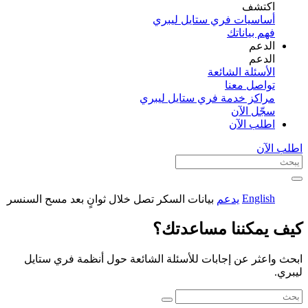
اكتشف​
أساسيات فري ستايل ليبري
فهم بياناتك
الدعم
الدعم
الأسئلة الشائعة
تواصل معنا
مراكز خدمة فري ستايل ليبري
سجّل الآن​
اطلب الآن
اطلب الآن
English
يدعم
بيانات السكر تصل خلال ثوانٍ بعد مسح السنسر
كيف يمكننا مساعدتك؟
ابحث واعثر عن إجابات للأسئلة الشائعة حول أنظمة فري ستايل
ليبري.