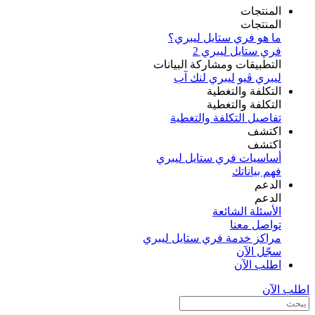
المنتجات
المنتجات
ما هو فري ستايل ليبري؟
فري ستايل ليبري 2
التطبيقات ومشاركة البيانات
ليبري ڤيو
ليبري لنك آب
التكلفة والتغطية
التكلفة والتغطية
تفاصيل التكلفة والتغطية
اكتشف​
اكتشف​
أساسيات فري ستايل ليبري
فهم بياناتك
الدعم
الدعم
الأسئلة الشائعة
تواصل معنا
مراكز خدمة فري ستايل ليبري
سجّل الآن​
اطلب الآن
اطلب الآن