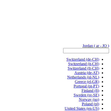
Jordan
( ar - JO )
Switzerland
(de-CH)
Switzerland
(it-CH)
Switzerland
(fr-CH)
Austria
(de-AT)
Netherlands
(nl-NL)
Greece
(el-GR)
Portugal
(pt-PT)
Finland
(fi)
Sweden
(sv-SE)
Norway
(no)
Poland
(pl)
United States
(en-US)