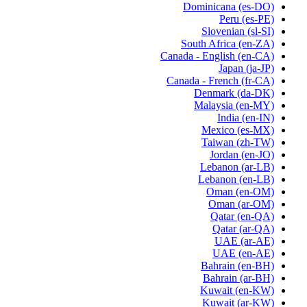
Dominicana
(es-DO)
Peru
(es-PE)
Slovenian
(sl-SI)
South Africa
(en-ZA)
Canada - English
(en-CA)
Japan
(ja-JP)
Canada - French
(fr-CA)
Denmark
(da-DK)
Malaysia
(en-MY)
India
(en-IN)
Mexico
(es-MX)
Taiwan
(zh-TW)
Jordan
(en-JO)
Lebanon
(ar-LB)
Lebanon
(en-LB)
Oman
(en-OM)
Oman
(ar-OM)
Qatar
(en-QA)
Qatar
(ar-QA)
UAE
(ar-AE)
UAE
(en-AE)
Bahrain
(en-BH)
Bahrain
(ar-BH)
Kuwait
(en-KW)
Kuwait
(ar-KW)