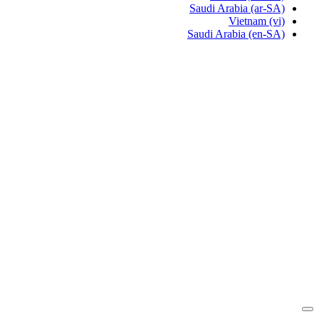
Saudi Arabia
(ar-SA)
Vietnam
(vi)
Saudi Arabia
(en-SA)