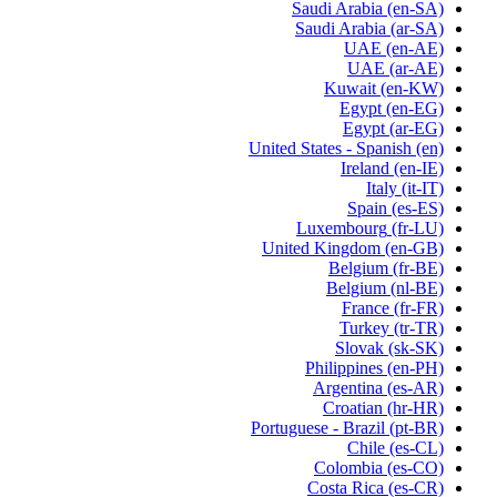
Saudi Arabia
(en-SA)
Saudi Arabia
(ar-SA)
UAE
(en-AE)
UAE
(ar-AE)
Kuwait
(en-KW)
Egypt
(en-EG)
Egypt
(ar-EG)
United States - Spanish
(en)
Ireland
(en-IE)
Italy
(it-IT)
Spain
(es-ES)
Luxembourg
(fr-LU)
United Kingdom
(en-GB)
Belgium
(fr-BE)
Belgium
(nl-BE)
France
(fr-FR)
Turkey
(tr-TR)
Slovak
(sk-SK)
Philippines
(en-PH)
Argentina
(es-AR)
Croatian
(hr-HR)
Portuguese - Brazil
(pt-BR)
Chile
(es-CL)
Colombia
(es-CO)
Costa Rica
(es-CR)