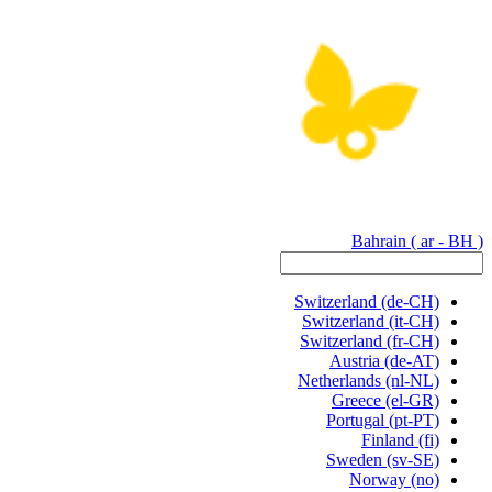
Bahrain
( ar - BH )
Switzerland
(de-CH)
Switzerland
(it-CH)
Switzerland
(fr-CH)
Austria
(de-AT)
Netherlands
(nl-NL)
Greece
(el-GR)
Portugal
(pt-PT)
Finland
(fi)
Sweden
(sv-SE)
Norway
(no)