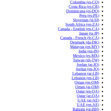
Colombia
(es-CO)
Costa Rica
(es-CR)
Dominicana
(es-DO)
Peru
(es-PE)
Slovenian
(sl-SI)
South Africa
(en-ZA)
Canada - English
(en-CA)
Japan
(ja-JP)
Canada - French
(fr-CA)
Denmark
(da-DK)
Malaysia
(en-MY)
India
(en-IN)
Mexico
(es-MX)
Taiwan
(zh-TW)
Jordan
(ar-JO)
Jordan
(en-JO)
Lebanon
(ar-LB)
Lebanon
(en-LB)
Oman
(en-OM)
Oman
(ar-OM)
Qatar
(en-QA)
Qatar
(ar-QA)
UAE
(ar-AE)
UAE
(en-AE)
Bahrain
(en-BH)