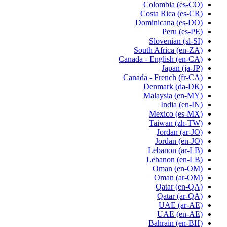
Colombia
(es-CO)
Costa Rica
(es-CR)
Dominicana
(es-DO)
Peru
(es-PE)
Slovenian
(sl-SI)
South Africa
(en-ZA)
Canada - English
(en-CA)
Japan
(ja-JP)
Canada - French
(fr-CA)
Denmark
(da-DK)
Malaysia
(en-MY)
India
(en-IN)
Mexico
(es-MX)
Taiwan
(zh-TW)
Jordan
(ar-JO)
Jordan
(en-JO)
Lebanon
(ar-LB)
Lebanon
(en-LB)
Oman
(en-OM)
Oman
(ar-OM)
Qatar
(en-QA)
Qatar
(ar-QA)
UAE
(ar-AE)
UAE
(en-AE)
Bahrain
(en-BH)