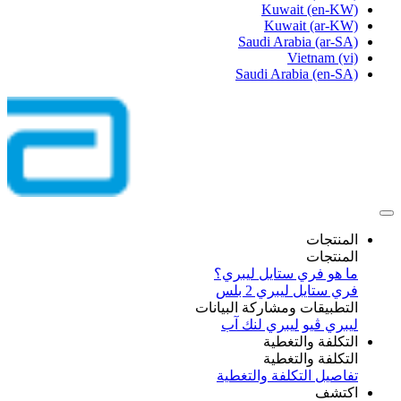
Kuwait
(en-KW)
Kuwait
(ar-KW)
Saudi Arabia
(ar-SA)
Vietnam
(vi)
Saudi Arabia
(en-SA)
المنتجات
المنتجات
ما هو فري ستايل ليبري؟
فري ستايل ليبري 2 بلس​
التطبيقات ومشاركة البيانات
ليبري ڤيو
ليبري لنك آب
التكلفة والتغطية
التكلفة والتغطية
تفاصيل التكلفة والتغطية
اكتشف​