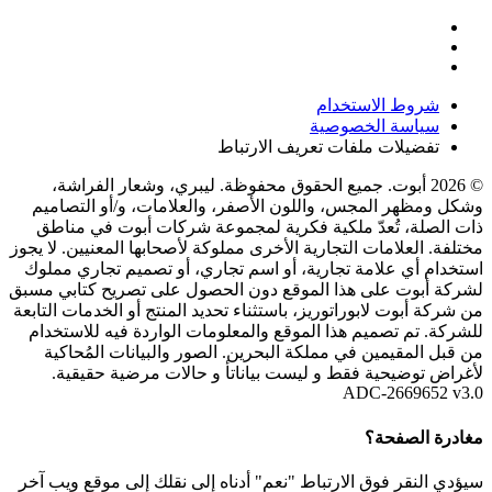
شروط الاستخدام
سياسة الخصوصية
تفضيلات ملفات تعريف الارتباط
© 2026 أبوت. جميع الحقوق محفوظة. ليبري، وشعار الفراشة،
وشكل ومظهر المجس، واللون الأصفر، والعلامات، و/أو التصاميم
ذات الصلة، تُعدّ ملكية فكرية لمجموعة شركات أبوت في مناطق
مختلفة. العلامات التجارية الأخرى مملوكة لأصحابها المعنيين. لا يجوز
استخدام أي علامة تجارية، أو اسم تجاري، أو تصميم تجاري مملوك
لشركة أبوت على هذا الموقع دون الحصول على تصريح كتابي مسبق
من شركة أبوت لابوراتوريز، باستثناء تحديد المنتج أو الخدمات التابعة
للشركة. تم تصميم هذا الموقع والمعلومات الواردة فيه للاستخدام
من قبل المقيمين في مملكة البحرين. الصور والبيانات المُحاكية
لأغراض توضيحية فقط و ليست بياناتأ و حالات مرضية حقيقية.
ADC-2669652 v3.0
مغادرة الصفحة؟
سيؤدي النقر فوق الارتباط "نعم" أدناه إلى نقلك إلى موقع ويب آخر