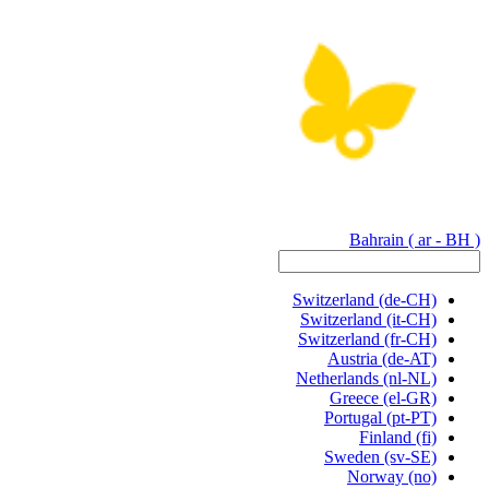
Bahrain
( ar - BH )
Switzerland
(de-CH)
Switzerland
(it-CH)
Switzerland
(fr-CH)
Austria
(de-AT)
Netherlands
(nl-NL)
Greece
(el-GR)
Portugal
(pt-PT)
Finland
(fi)
Sweden
(sv-SE)
Norway
(no)