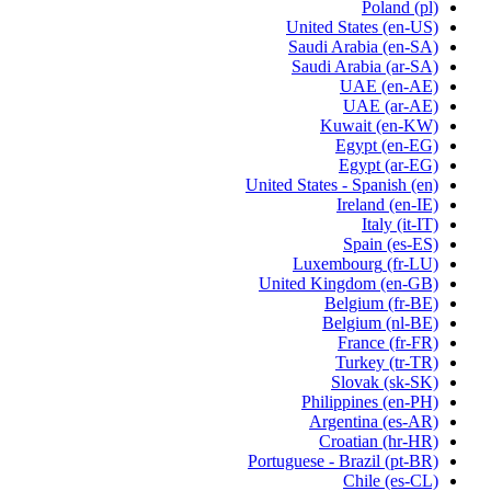
Poland
(pl)
United States
(en-US)
Saudi Arabia
(en-SA)
Saudi Arabia
(ar-SA)
UAE
(en-AE)
UAE
(ar-AE)
Kuwait
(en-KW)
Egypt
(en-EG)
Egypt
(ar-EG)
United States - Spanish
(en)
Ireland
(en-IE)
Italy
(it-IT)
Spain
(es-ES)
Luxembourg
(fr-LU)
United Kingdom
(en-GB)
Belgium
(fr-BE)
Belgium
(nl-BE)
France
(fr-FR)
Turkey
(tr-TR)
Slovak
(sk-SK)
Philippines
(en-PH)
Argentina
(es-AR)
Croatian
(hr-HR)
Portuguese - Brazil
(pt-BR)
Chile
(es-CL)