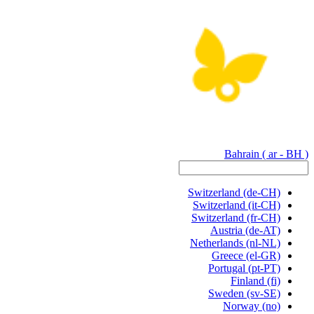
Bahrain
( ar - BH )
Switzerland
(de-CH)
Switzerland
(it-CH)
Switzerland
(fr-CH)
Austria
(de-AT)
Netherlands
(nl-NL)
Greece
(el-GR)
Portugal
(pt-PT)
Finland
(fi)
Sweden
(sv-SE)
Norway
(no)