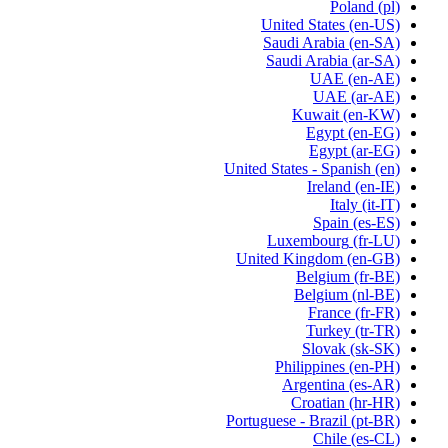
Poland
(pl)
United States
(en-US)
Saudi Arabia
(en-SA)
Saudi Arabia
(ar-SA)
UAE
(en-AE)
UAE
(ar-AE)
Kuwait
(en-KW)
Egypt
(en-EG)
Egypt
(ar-EG)
United States - Spanish
(en)
Ireland
(en-IE)
Italy
(it-IT)
Spain
(es-ES)
Luxembourg
(fr-LU)
United Kingdom
(en-GB)
Belgium
(fr-BE)
Belgium
(nl-BE)
France
(fr-FR)
Turkey
(tr-TR)
Slovak
(sk-SK)
Philippines
(en-PH)
Argentina
(es-AR)
Croatian
(hr-HR)
Portuguese - Brazil
(pt-BR)
Chile
(es-CL)