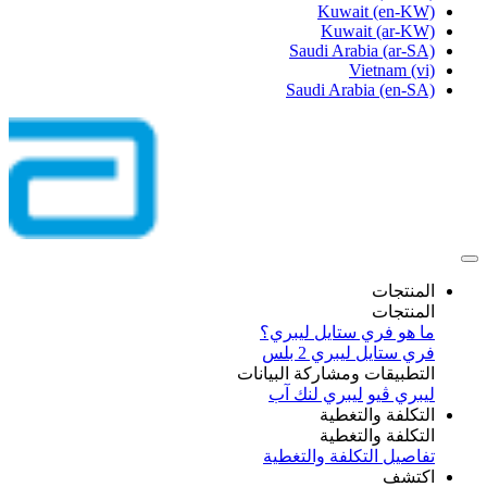
Kuwait
(en-KW)
Kuwait
(ar-KW)
Saudi Arabia
(ar-SA)
Vietnam
(vi)
Saudi Arabia
(en-SA)
المنتجات
المنتجات
ما هو فري ستايل ليبري؟
فري ستايل ليبري 2 بلس​
التطبيقات ومشاركة البيانات
ليبري ڤيو
ليبري لنك آب
التكلفة والتغطية
التكلفة والتغطية
تفاصيل التكلفة والتغطية
اكتشف​