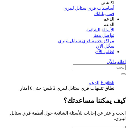
اكتشف​
أساسيات فري ستايل ليبري
فهم بياناتك
الدعم
الدعم
الأسئلة الشائعة
تواصل معنا
مراكز خدمة فري ستايل ليبري
سجّل الآن​
اطلب الآن
اطلب الآن
English
الدعم
نطاق تنبيهات فري ستايل ليبري 2 بلس: حتى 6 أمتار
كيف يمكننا مساعدتك؟
ابحث واعثر عن إجابات للأسئلة الشائعة حول أنظمة فري ستايل
ليبري.