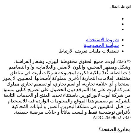
ابقَ على اتصال
شروط الاستخدام
سياسة الخصوصية
تفضيلات ملفات تعريف الارتباط
© 2026 أبوت. جميع الحقوق محفوظة. ليبري، وشعار الفراشة،
وشكل ومظهر المجس، واللون الأصفر، والعلامات، و/أو التصاميم
ذات الصلة، تُعدّ ملكية فكرية لمجموعة شركات أبوت في مناطق
مختلفة. العلامات التجارية الأخرى مملوكة لأصحابها المعنيين. لا يجوز
استخدام أي علامة تجارية، أو اسم تجاري، أو تصميم تجاري مملوك
لشركة أبوت على هذا الموقع دون الحصول على تصريح كتابي مسبق
من شركة أبوت لابوراتوريز، باستثناء تحديد المنتج أو الخدمات التابعة
للشركة. تم تصميم هذا الموقع والمعلومات الواردة فيه للاستخدام
من قبل المقيمين في مملكة البحرين. الصور والبيانات المُحاكية
لأغراض توضيحية فقط و ليست بياناتأ و حالات مرضية حقيقية.
ADC-2669652 v3.0
مغادرة الصفحة؟