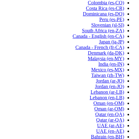
Colombia
(es-CO)
Costa Rica
(es-CR)
Dominicana
(es-DO)
Peru
(es-PE)
Slovenian
(sl-SI)
South Africa
(en-ZA)
Canada - English
(en-CA)
Japan
(ja-JP)
Canada - French
(fr-CA)
Denmark
(da-DK)
Malaysia
(en-MY)
India
(en-IN)
Mexico
(es-MX)
Taiwan
(zh-TW)
Jordan
(ar-JO)
Jordan
(en-JO)
Lebanon
(ar-LB)
Lebanon
(en-LB)
Oman
(en-OM)
Oman
(ar-OM)
Qatar
(en-QA)
Qatar
(ar-QA)
UAE
(ar-AE)
UAE
(en-AE)
Bahrain
(en-BH)