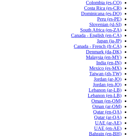
Colombia
(es-CO)
Costa Rica
(es-CR)
Dominicana
(es-DO)
Peru
(es-PE)
Slovenian
(sl-SI)
South Africa
(en-ZA)
Canada - English
(en-CA)
Japan
(ja-JP)
Canada - French
(fr-CA)
Denmark
(da-DK)
Malaysia
(en-MY)
India
(en-IN)
Mexico
(es-MX)
Taiwan
(zh-TW)
Jordan
(ar-JO)
Jordan
(en-JO)
Lebanon
(ar-LB)
Lebanon
(en-LB)
Oman
(en-OM)
Oman
(ar-OM)
Qatar
(en-QA)
Qatar
(ar-QA)
UAE
(ar-AE)
UAE
(en-AE)
Bahrain
(en-BH)