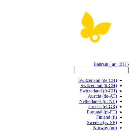
Bahrain
( ar - BH )
Switzerland
(de-CH)
Switzerland
(it-CH)
Switzerland
(fr-CH)
Austria
(de-AT)
Netherlands
(nl-NL)
Greece
(el-GR)
Portugal
(pt-PT)
Finland
(fi)
Sweden
(sv-SE)
Norway
(no)