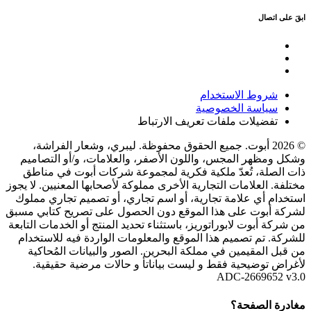
ابقَ على اتصال
شروط الاستخدام
سياسة الخصوصية
تفضيلات ملفات تعريف الارتباط
© 2026 أبوت. جميع الحقوق محفوظة. ليبري، وشعار الفراشة،
وشكل ومظهر المجس، واللون الأصفر، والعلامات، و/أو التصاميم
ذات الصلة، تُعدّ ملكية فكرية لمجموعة شركات أبوت في مناطق
مختلفة. العلامات التجارية الأخرى مملوكة لأصحابها المعنيين. لا يجوز
استخدام أي علامة تجارية، أو اسم تجاري، أو تصميم تجاري مملوك
لشركة أبوت على هذا الموقع دون الحصول على تصريح كتابي مسبق
من شركة أبوت لابوراتوريز، باستثناء تحديد المنتج أو الخدمات التابعة
للشركة. تم تصميم هذا الموقع والمعلومات الواردة فيه للاستخدام
من قبل المقيمين في مملكة البحرين. الصور والبيانات المُحاكية
لأغراض توضيحية فقط و ليست بياناتأ و حالات مرضية حقيقية.
ADC-2669652 v3.0
مغادرة الصفحة؟