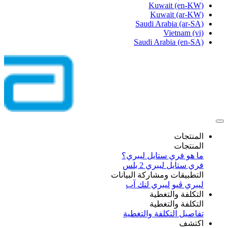
Kuwait
(en-KW)
Kuwait
(ar-KW)
Saudi Arabia
(ar-SA)
Vietnam
(vi)
Saudi Arabia
(en-SA)
المنتجات
المنتجات
ما هو فري ستايل ليبري؟
فري ستايل ليبري 2 بلس​
التطبيقات ومشاركة البيانات
ليبري ڤيو
ليبري لنك آب
التكلفة والتغطية
التكلفة والتغطية
تفاصيل التكلفة والتغطية
اكتشف​