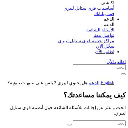
اكتشف​
أساسيات فري ستايل ليبري
فهم بياناتك
الدعم
الدعم
الأسئلة الشائعة
تواصل معنا
مراكز خدمة فري ستايل ليبري
سجّل الآن​
اطلب الآن
اطلب الآن
English
الدعم
هل يحتوي ليبري 2 بلس على تنبيهات تنبؤية؟
كيف يمكننا مساعدتك؟
ابحث واعثر عن إجابات للأسئلة الشائعة حول أنظمة فري ستايل
ليبري.