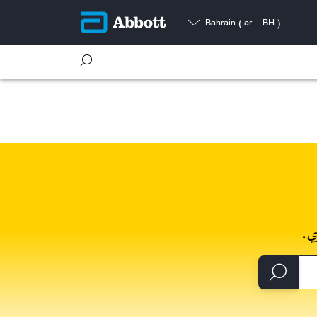
Bahrain
( ar - BH )
ي.