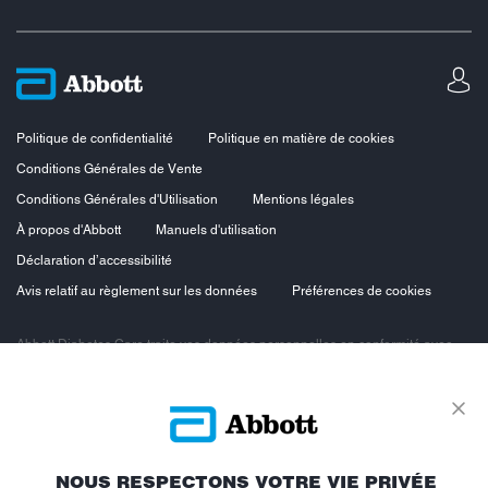
Politique de confidentialité
Politique en matière de cookies
Conditions Générales de Vente
Conditions Générales d'Utilisation
Mentions légales
À propos d'Abbott
Manuels d'utilisation
Déclaration d’accessibilité
Avis relatif au règlement sur les données
Préférences de cookies
Abbott Diabetes Care traite vos données personnelles en conformité avec
les principes de protection des données personnelles, en particulier le
Règlement européen sur la protection des données personnelles du 27 avril
2016 et la loi n°78-17 du 6 janvier 1978 dite loi « Informatique et Libertés »
modifiée. Vous bénéficiez ainsi d’un droit d’accès, d’opposition, de
rectification et de suppression des données vous concernant. Vous
bénéficiez également d’un droit à la portabilité des données et d’un droit à la
limitation du traitement.
NOUS RESPECTONS VOTRE VIE PRIVÉE