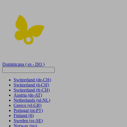
Dominicana
( es - DO )
Switzerland
(de-CH)
Switzerland
(it-CH)
Switzerland
(fr-CH)
Austria
(de-AT)
Netherlands
(nl-NL)
Greece
(el-GR)
Portugal
(pt-PT)
Finland
(fi)
Sweden
(sv-SE)
Norway
(no)