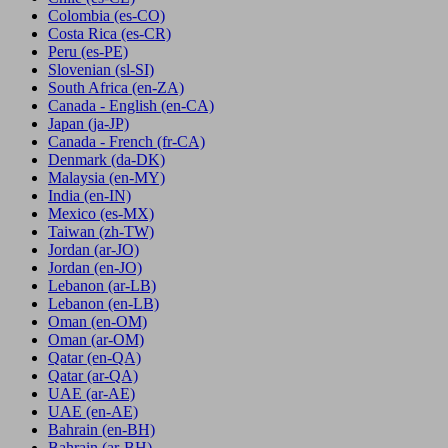
Colombia
(es-CO)
Costa Rica
(es-CR)
Peru
(es-PE)
Slovenian
(sl-SI)
South Africa
(en-ZA)
Canada - English
(en-CA)
Japan
(ja-JP)
Canada - French
(fr-CA)
Denmark
(da-DK)
Malaysia
(en-MY)
India
(en-IN)
Mexico
(es-MX)
Taiwan
(zh-TW)
Jordan
(ar-JO)
Jordan
(en-JO)
Lebanon
(ar-LB)
Lebanon
(en-LB)
Oman
(en-OM)
Oman
(ar-OM)
Qatar
(en-QA)
Qatar
(ar-QA)
UAE
(ar-AE)
UAE
(en-AE)
Bahrain
(en-BH)
Bahrain
(ar-BH)