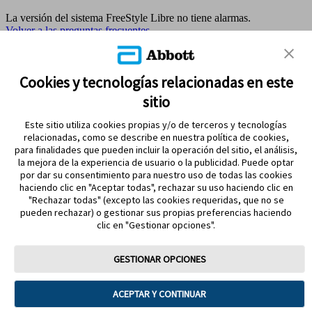
La versión del sistema FreeStyle Libre no tiene alarmas.
Volver a las preguntas frecuentes
MAPA DEL SITIO
Cookies y tecnologías relacionadas en este
sitio
REFERENCIAS & AVISO LEGAL
Este sitio utiliza cookies propias y/o de terceros y tecnologías
CONTÁCTANOS
relacionadas, como se describe en nuestra política de cookies,
para finalidades que pueden incluir la operación del sitio, el análisis,
la mejora de la experiencia de usuario o la publicidad. Puede optar
por dar su consentimiento para nuestro uso de todas las cookies
haciendo clic en "Aceptar todas", rechazar su uso haciendo clic en
"Rechazar todas" (excepto las cookies requeridas, que no se
pueden rechazar) o gestionar sus propias preferencias haciendo
clic en "Gestionar opciones".
MANTENTE EN CONTACTO
GESTIONAR OPCIONES
ACEPTAR Y CONTINUAR
Términos y condiciones