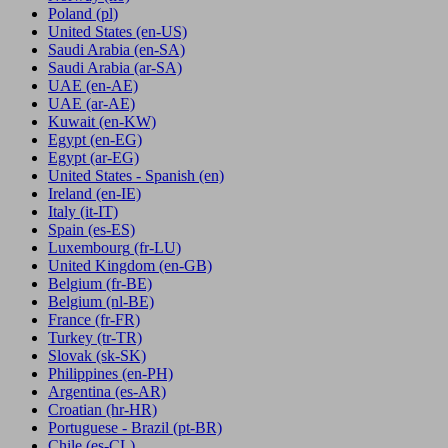
Poland
(pl)
United States
(en-US)
Saudi Arabia
(en-SA)
Saudi Arabia
(ar-SA)
UAE
(en-AE)
UAE
(ar-AE)
Kuwait
(en-KW)
Egypt
(en-EG)
Egypt
(ar-EG)
United States - Spanish
(en)
Ireland
(en-IE)
Italy
(it-IT)
Spain
(es-ES)
Luxembourg
(fr-LU)
United Kingdom
(en-GB)
Belgium
(fr-BE)
Belgium
(nl-BE)
France
(fr-FR)
Turkey
(tr-TR)
Slovak
(sk-SK)
Philippines
(en-PH)
Argentina
(es-AR)
Croatian
(hr-HR)
Portuguese - Brazil
(pt-BR)
Chile
(es-CL)