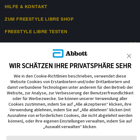
HILFE & KONTAKT
ZUM FREESTYLE LIBRE SHOP
FREESTYLE LIBRE TESTEN
RECHTLICHES
WIR SCHÄTZEN IHRE PRIVATSPHÄRE SEHR
Wie in den Cookie-Richtlinien beschrieben, verwendet diese
Website Cookies von Erstanbietern und/oder Drittanbietern und
Nutzungsbedingungen
Datenschutzerklärung
Impressum
damit verbundene Technologien unter anderem für den Betrieb der
Website, zur Analyse, zur Verbesserung der Benutzerfreundlichkeit
Cookie-Präferenzen
oder für Werbezwecke. Sie können unserer Verwendung aller
Cookies zustimmen, indem Sie auf „Alle akzeptieren“ klicken, ihre
Verwendung ablehnen, indem Sie auf „Alle ablehnen“ klicken (mit
ADC-2645099 v9.0
Ausnahme von erforderlichen Cookies, die nicht abgelehnt werden
© 2026 Abbott. Alle Rechte vorbehalten. Libre, das Schmetterlingslogo, die
Form und das Erscheinungsbild des Sensors, die Farbe Gelb sowie
können), oder Ihre eigenen Einstellungen verwalten, indem Sie auf
sämtliche damit zusammenhängende Marken und/oder Designs sind das
„Auswahl verwalten“ klicken.
geistige Eigentum der Abbott Unternehmensgruppe in ausgewählten
Ländern. Andere Marken sind Eigentum ihrer jeweiligen Rechteinhaber. Bei
den hier gezeigten Bildern handelt es sich um Agenturfotos, die mit Models