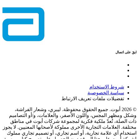
ابقَ على اتصال
شروط الاستخدام
سياسة الخصوصية
تفضيلات ملفات تعريف الارتباط
© 2026 أبوت. جميع الحقوق محفوظة. ليبري، وشعار الفراشة،
وشكل ومظهر المجس، واللون الأصفر، والعلامات، و/أو التصاميم
ذات الصلة، تُعدّ ملكية فكرية لمجموعة شركات أبوت في مناطق
مختلفة. العلامات التجارية الأخرى مملوكة لأصحابها المعنيين. لا يجوز
استخدام أي علامة تجارية، أو اسم تجاري، أو تصميم تجاري مملوك
لشركة أبوت على هذا الموقع دون الحصول على تصريح كتابي مسبق