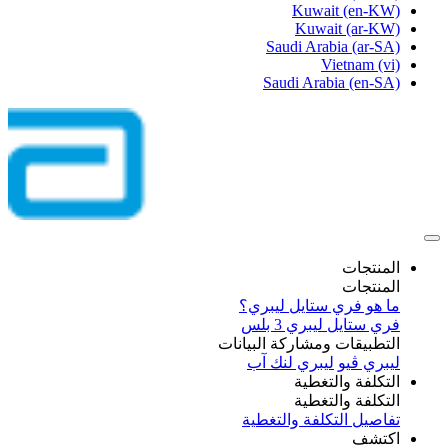
Kuwait
(en-KW)
Kuwait
(ar-KW)
Saudi Arabia
(ar-SA)
Vietnam
(vi)
Saudi Arabia
(en-SA)
المنتجات
المنتجات
ما هو فري ستايل ليبري؟
فري ستايل ليبري 3 بلس​
التطبيقات ومشاركة البيانات
ليبري ڤيو
ليبري لنك آب
التكلفة والتغطية
التكلفة والتغطية
تفاصيل التكلفة والتغطية
اكتشف​