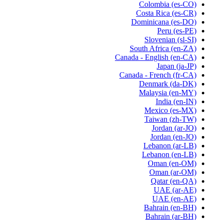
Colombia
(es-CO)
Costa Rica
(es-CR)
Dominicana
(es-DO)
Peru
(es-PE)
Slovenian
(sl-SI)
South Africa
(en-ZA)
Canada - English
(en-CA)
Japan
(ja-JP)
Canada - French
(fr-CA)
Denmark
(da-DK)
Malaysia
(en-MY)
India
(en-IN)
Mexico
(es-MX)
Taiwan
(zh-TW)
Jordan
(ar-JO)
Jordan
(en-JO)
Lebanon
(ar-LB)
Lebanon
(en-LB)
Oman
(en-OM)
Oman
(ar-OM)
Qatar
(en-QA)
UAE
(ar-AE)
UAE
(en-AE)
Bahrain
(en-BH)
Bahrain
(ar-BH)