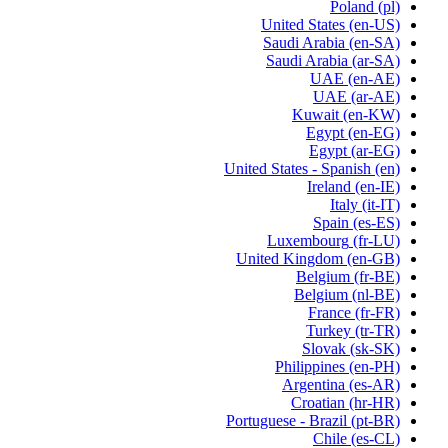
Poland
(pl)
United States
(en-US)
Saudi Arabia
(en-SA)
Saudi Arabia
(ar-SA)
UAE
(en-AE)
UAE
(ar-AE)
Kuwait
(en-KW)
Egypt
(en-EG)
Egypt
(ar-EG)
United States - Spanish
(en)
Ireland
(en-IE)
Italy
(it-IT)
Spain
(es-ES)
Luxembourg
(fr-LU)
United Kingdom
(en-GB)
Belgium
(fr-BE)
Belgium
(nl-BE)
France
(fr-FR)
Turkey
(tr-TR)
Slovak
(sk-SK)
Philippines
(en-PH)
Argentina
(es-AR)
Croatian
(hr-HR)
Portuguese - Brazil
(pt-BR)
Chile
(es-CL)