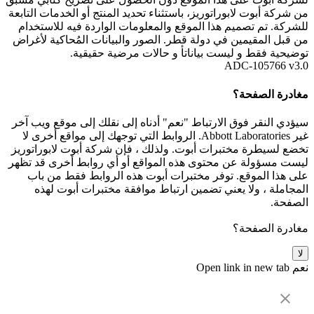
من شركة أبوت لابوراتوريز، باستثناء تحديد المنتج أو الخدمات التابعة
للشركة. تم تصميم هذا الموقع والمعلومات الواردة فيه للاستخدام
من قبل المقيمين في دولة قطر. الصور والبيانات المُحاكية لأغراض
توضيحية فقط و ليست بياناتأ و حالات مرضية حقيقية.
ADC-105766 v3.0
مغادرة الصفحة؟
سيؤدي النقر فوق الارتباط "نعم" أدناه إلى نقلك إلى موقع ويب آخر
غير Abbott Laboratories. الروابط التي توجهك إلى مواقع أخرى لا
تخضع لسيطرة مختبرات أبوت. ولذلك ، فإن شركة أبوت لابوراتوريز
ليست مسؤولة عن محتوى هذه المواقع أو أي روابط أخرى قد تظهر
على هذا الموقع. توفر مختبرات أبوت هذه الروابط فقط من باب
المجاملة ، ولا يعني تضمين ارتباط موافقة مختبرات أبوت لهذه
الصفحة.
مغادرة الصفحة؟
لا
نعم
Open link in new tab