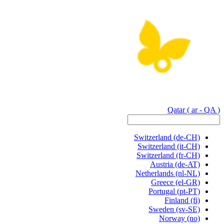
Qatar
( ar - QA )
Switzerland
(de-CH)
Switzerland
(it-CH)
Switzerland
(fr-CH)
Austria
(de-AT)
Netherlands
(nl-NL)
Greece
(el-GR)
Portugal
(pt-PT)
Finland
(fi)
Sweden
(sv-SE)
Norway
(no)