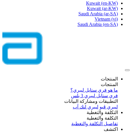
Kuwait
(en-KW)
Kuwait
(ar-KW)
Saudi Arabia
(ar-SA)
Vietnam
(vi)
Saudi Arabia
(en-SA)
المنتجات
المنتجات
ما هو فري ستايل ليبري؟
فري ستايل ليبري 3 بلس​
التطبيقات ومشاركة البيانات
ليبري ڤيو
ليبري لنك آب
التكلفة والتغطية
التكلفة والتغطية
تفاصيل التكلفة والتغطية
اكتشف​