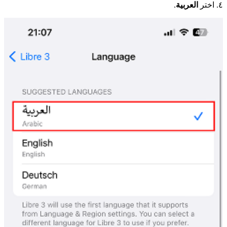
٤. اختر
العربية
.