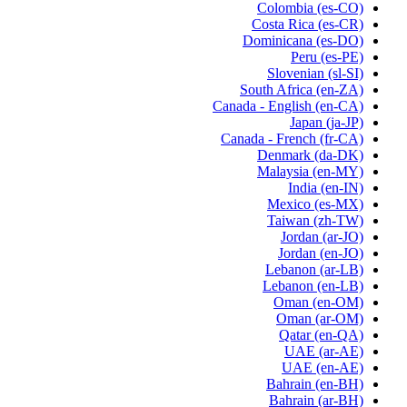
Colombia
(es-CO)
Costa Rica
(es-CR)
Dominicana
(es-DO)
Peru
(es-PE)
Slovenian
(sl-SI)
South Africa
(en-ZA)
Canada - English
(en-CA)
Japan
(ja-JP)
Canada - French
(fr-CA)
Denmark
(da-DK)
Malaysia
(en-MY)
India
(en-IN)
Mexico
(es-MX)
Taiwan
(zh-TW)
Jordan
(ar-JO)
Jordan
(en-JO)
Lebanon
(ar-LB)
Lebanon
(en-LB)
Oman
(en-OM)
Oman
(ar-OM)
Qatar
(en-QA)
UAE
(ar-AE)
UAE
(en-AE)
Bahrain
(en-BH)
Bahrain
(ar-BH)