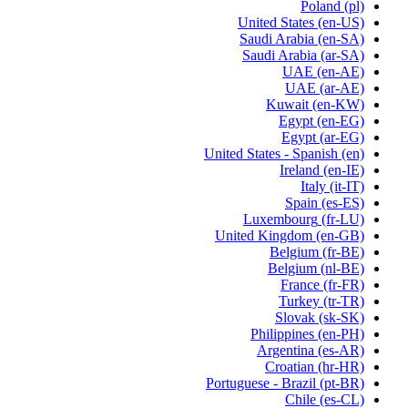
Poland
(pl)
United States
(en-US)
Saudi Arabia
(en-SA)
Saudi Arabia
(ar-SA)
UAE
(en-AE)
UAE
(ar-AE)
Kuwait
(en-KW)
Egypt
(en-EG)
Egypt
(ar-EG)
United States - Spanish
(en)
Ireland
(en-IE)
Italy
(it-IT)
Spain
(es-ES)
Luxembourg
(fr-LU)
United Kingdom
(en-GB)
Belgium
(fr-BE)
Belgium
(nl-BE)
France
(fr-FR)
Turkey
(tr-TR)
Slovak
(sk-SK)
Philippines
(en-PH)
Argentina
(es-AR)
Croatian
(hr-HR)
Portuguese - Brazil
(pt-BR)
Chile
(es-CL)