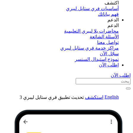
اكتشف​
أساسيات فري ستايل ليبري
فهم بياناتك
الدعم
الدعم
محاضرات يلا ليبري التعليمية
الأسئلة الشائعة
تواصل معنا
مراكز خدمة فري ستايل ليبري
سجّل الآن​
نموذج استبدال السنسر
اطلب الآن
اطلب الآن
English
استكشف
تحديث تطبيق فري ستايل ليبري 3