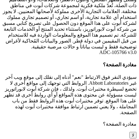
ذات الصلة، تُعدّ ملكية فكرية لمجموعة شركات أبوت في مناطق
مختلفة. العلامات التجارية الأخرى مملوكة لأصحابها المعنيين. لا يجوز
استخدام أي علامة تجارية، أو اسم تجاري، أو تصميم تجاري مملوك
لشركة أبوت على هذا الموقع دون الحصول على تصريح كتابي مسبق
من شركة أبوت لابوراتوريز، باستثناء تحديد المنتج أو الخدمات التابعة
للشركة. تم تصميم هذا الموقع والمعلومات الواردة فيه للاستخدام
من قبل المقيمين في دولة قطر. الصور والبيانات المُحاكية لأغراض
توضيحية فقط و ليست بياناتأ و حالات مرضية حقيقية.
ADC-105766 v3.0
مغادرة الصفحة؟
سيؤدي النقر فوق الارتباط "نعم" أدناه إلى نقلك إلى موقع ويب آخر
غير Abbott Laboratories. الروابط التي توجهك إلى مواقع أخرى لا
تخضع لسيطرة مختبرات أبوت. ولذلك ، فإن شركة أبوت لابوراتوريز
ليست مسؤولة عن محتوى هذه المواقع أو أي روابط أخرى قد تظهر
على هذا الموقع. توفر مختبرات أبوت هذه الروابط فقط من باب
المجاملة ، ولا يعني تضمين ارتباط موافقة مختبرات أبوت لهذه
الصفحة.
مغادرة الصفحة؟
لا