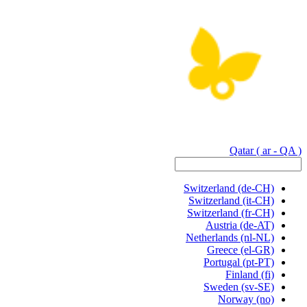
Qatar
( ar - QA )
Switzerland
(de-CH)
Switzerland
(it-CH)
Switzerland
(fr-CH)
Austria
(de-AT)
Netherlands
(nl-NL)
Greece
(el-GR)
Portugal
(pt-PT)
Finland
(fi)
Sweden
(sv-SE)
Norway
(no)