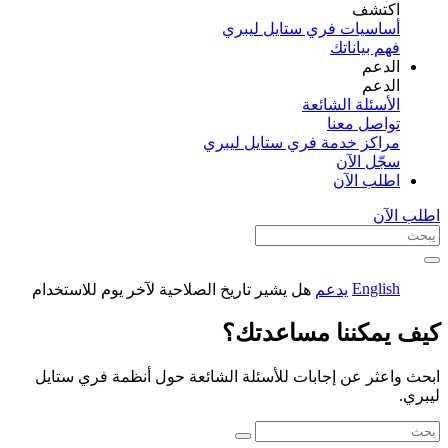
اكتشف​
أساسيات فري ستايل ليبري
فهم بياناتك
الدعم
الدعم
الأسئلة الشائعة
تواصل معنا
مراكز خدمة فري ستايل ليبري
سجّل الآن​
اطلب الآن
اطلب الآن
English
يدعم
هل يشير تاريخ الصلاحية لآخر يوم للاستخدام
كيف يمكننا مساعدتك؟
ابحث واعثر عن إجابات للأسئلة الشائعة حول أنظمة فري ستايل
ليبري.