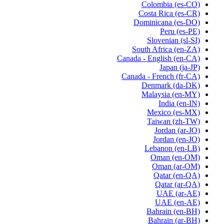
Colombia
(es-CO)
Costa Rica
(es-CR)
Dominicana
(es-DO)
Peru
(es-PE)
Slovenian
(sl-SI)
South Africa
(en-ZA)
Canada - English
(en-CA)
Japan
(ja-JP)
Canada - French
(fr-CA)
Denmark
(da-DK)
Malaysia
(en-MY)
India
(en-IN)
Mexico
(es-MX)
Taiwan
(zh-TW)
Jordan
(ar-JO)
Jordan
(en-JO)
Lebanon
(en-LB)
Oman
(en-OM)
Oman
(ar-OM)
Qatar
(en-QA)
Qatar
(ar-QA)
UAE
(ar-AE)
UAE
(en-AE)
Bahrain
(en-BH)
Bahrain
(ar-BH)