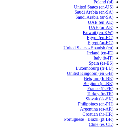
Poland
(pl)
United States
(en-US)
Saudi Arabia
(en-SA)
Saudi Arabia
(ar-SA)
UAE
(en-AE)
UAE
(ar-AE)
Kuwait
(en-KW)
Egypt
(en-EG)
Egypt
(ar-EG)
United States - Spanish
(en)
Ireland
(en-IE)
Italy
(it-IT)
Spain
(es-ES)
Luxembourg
(fr-LU)
United Kingdom
(en-GB)
Belgium
(fr-BE)
Belgium
(nl-BE)
France
(fr-FR)
Turkey
(tr-TR)
Slovak
(sk-SK)
Philippines
(en-PH)
Argentina
(es-AR)
Croatian
(hr-HR)
Portuguese - Brazil
(pt-BR)
Chile
(es-CL)