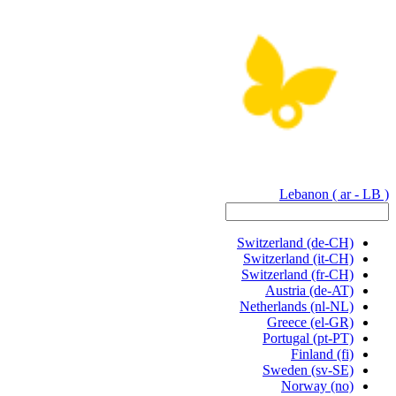
Lebanon
( ar - LB )
Switzerland
(de-CH)
Switzerland
(it-CH)
Switzerland
(fr-CH)
Austria
(de-AT)
Netherlands
(nl-NL)
Greece
(el-GR)
Portugal
(pt-PT)
Finland
(fi)
Sweden
(sv-SE)
Norway
(no)