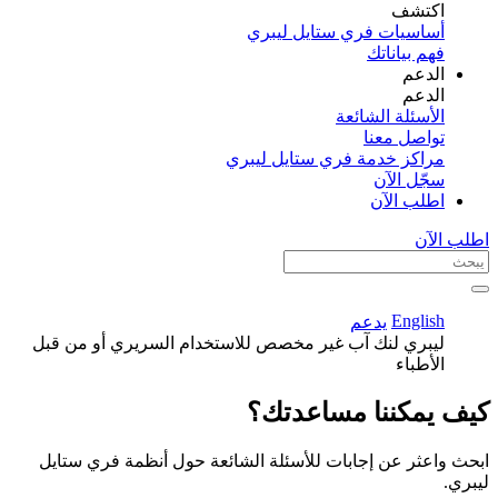
اكتشف​
أساسيات فري ستايل ليبري
فهم بياناتك
الدعم
الدعم
الأسئلة الشائعة
تواصل معنا
مراكز خدمة فري ستايل ليبري
سجّل الآن​
اطلب الآن
اطلب الآن
English
يدعم
ليبري لنك آب غير مخصص للاستخدام السريري أو من قبل
الأطباء
كيف يمكننا مساعدتك؟
ابحث واعثر عن إجابات للأسئلة الشائعة حول أنظمة فري ستايل
ليبري.