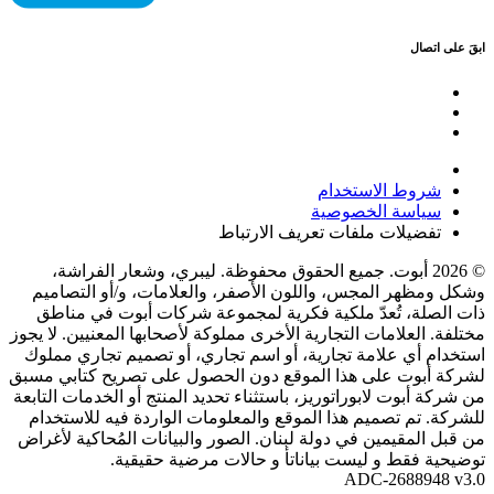
ابقَ على اتصال
شروط الاستخدام
سياسة الخصوصية
تفضيلات ملفات تعريف الارتباط
© 2026 أبوت. جميع الحقوق محفوظة. ليبري، وشعار الفراشة،
وشكل ومظهر المجس، واللون الأصفر، والعلامات، و/أو التصاميم
ذات الصلة، تُعدّ ملكية فكرية لمجموعة شركات أبوت في مناطق
مختلفة. العلامات التجارية الأخرى مملوكة لأصحابها المعنيين. لا يجوز
استخدام أي علامة تجارية، أو اسم تجاري، أو تصميم تجاري مملوك
لشركة أبوت على هذا الموقع دون الحصول على تصريح كتابي مسبق
من شركة أبوت لابوراتوريز، باستثناء تحديد المنتج أو الخدمات التابعة
للشركة. تم تصميم هذا الموقع والمعلومات الواردة فيه للاستخدام
من قبل المقيمين في دولة لبنان. الصور والبيانات المُحاكية لأغراض
توضيحية فقط و ليست بياناتأ و حالات مرضية حقيقية.
ADC-2688948 v3.0