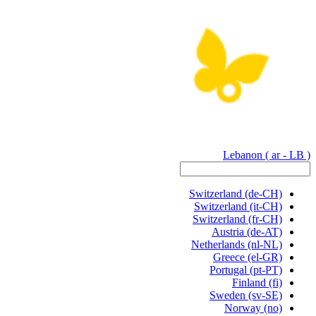
Lebanon
( ar - LB )
Switzerland
(de-CH)
Switzerland
(it-CH)
Switzerland
(fr-CH)
Austria
(de-AT)
Netherlands
(nl-NL)
Greece
(el-GR)
Portugal
(pt-PT)
Finland
(fi)
Sweden
(sv-SE)
Norway
(no)