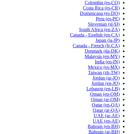
Colombia
(es-CO)
Costa Rica
(es-CR)
Dominicana
(es-DO)
Peru
(es-PE)
Slovenian
(sl-SI)
South Africa
(en-ZA)
Canada - English
(en-CA)
Japan
(ja-JP)
Canada - French
(fr-CA)
Denmark
(da-DK)
Malaysia
(en-MY)
India
(en-IN)
Mexico
(es-MX)
Taiwan
(zh-TW)
Jordan
(ar-JO)
Jordan
(en-JO)
Lebanon
(en-LB)
Oman
(en-OM)
Oman
(ar-OM)
Qatar
(en-QA)
Qatar
(ar-QA)
UAE
(ar-AE)
UAE
(en-AE)
Bahrain
(en-BH)
Bahrain
(ar-BH)