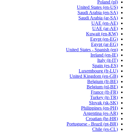
Poland
(pl)
United States
(en-US)
Saudi Arabia
(en-SA)
Saudi Arabia
(ar-SA)
UAE
(en-AE)
UAE
(ar-AE)
Kuwait
(en-KW)
Egypt
(en-EG)
Egypt
(ar-EG)
United States - Spanish
(en)
Ireland
(en-IE)
Italy
(it-IT)
Spain
(es-ES)
Luxembourg
(fr-LU)
United Kingdom
(en-GB)
Belgium
(fr-BE)
Belgium
(nl-BE)
France
(fr-FR)
Turkey
(tr-TR)
Slovak
(sk-SK)
Philippines
(en-PH)
Argentina
(es-AR)
Croatian
(hr-HR)
Portuguese - Brazil
(pt-BR)
Chile
(es-CL)