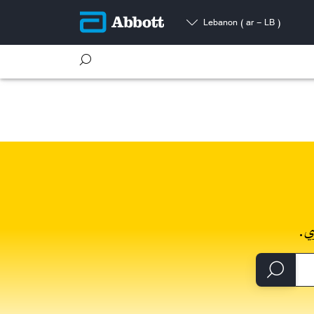
Lebanon
( ar - LB )
ي.