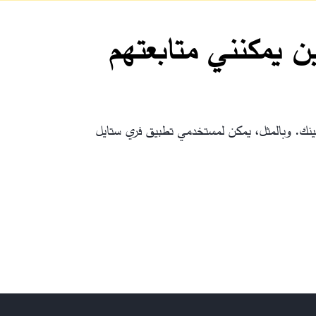
ن يمكنني متابعتهم
20) من مستخدمي تطبيق فري ستايل ليبري لينك. وبالمثل، يمكن لمستخدمي تطبيق فري ستايل