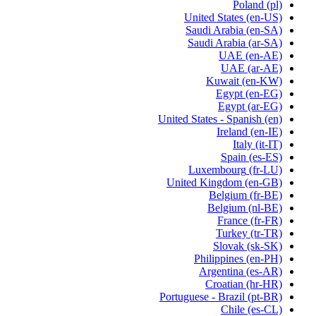
Poland
(pl)
United States
(en-US)
Saudi Arabia
(en-SA)
Saudi Arabia
(ar-SA)
UAE
(en-AE)
UAE
(ar-AE)
Kuwait
(en-KW)
Egypt
(en-EG)
Egypt
(ar-EG)
United States - Spanish
(en)
Ireland
(en-IE)
Italy
(it-IT)
Spain
(es-ES)
Luxembourg
(fr-LU)
United Kingdom
(en-GB)
Belgium
(fr-BE)
Belgium
(nl-BE)
France
(fr-FR)
Turkey
(tr-TR)
Slovak
(sk-SK)
Philippines
(en-PH)
Argentina
(es-AR)
Croatian
(hr-HR)
Portuguese - Brazil
(pt-BR)
Chile
(es-CL)