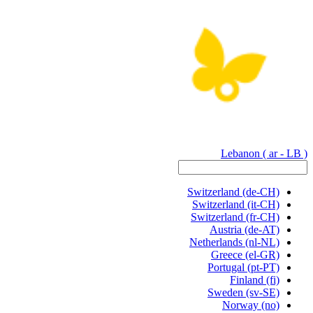
Lebanon
( ar - LB )
Switzerland
(de-CH)
Switzerland
(it-CH)
Switzerland
(fr-CH)
Austria
(de-AT)
Netherlands
(nl-NL)
Greece
(el-GR)
Portugal
(pt-PT)
Finland
(fi)
Sweden
(sv-SE)
Norway
(no)