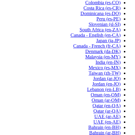
Colombia
(es-CO)
Costa Rica
(es-CR)
Dominicana
(es-DO)
Peru
(es-PE)
Slovenian
(sl-SI)
South Africa
(en-ZA)
Canada - English
(en-CA)
Japan
(ja-JP)
Canada - French
(fr-CA)
Denmark
(da-DK)
Malaysia
(en-MY)
India
(en-IN)
Mexico
(es-MX)
Taiwan
(zh-TW)
Jordan
(ar-JO)
Jordan
(en-JO)
Lebanon
(en-LB)
Oman
(en-OM)
Oman
(ar-OM)
Qatar
(en-QA)
Qatar
(ar-QA)
UAE
(ar-AE)
UAE
(en-AE)
Bahrain
(en-BH)
Bahrain
(ar-BH)