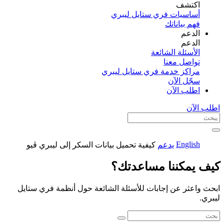
اكتشف​
أساسيات فري ستايل ليبري
فهم بياناتك
الدعم
الدعم
الأسئلة الشائعة
تواصل معنا
مراكز خدمة فري ستايل ليبري
سجّل الآن​
اطلب الآن
اطلب الآن
English
يدعم
كيفية تحميل بيانات السكر إلى ليبري ڤيو
كيف يمكننا مساعدتك؟
ابحث واعثر عن إجابات للأسئلة الشائعة حول أنظمة فري ستايل
ليبري.