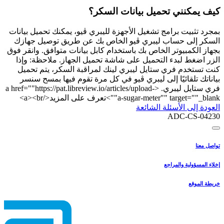
كيف يمكنني تحميل بيانات السكر؟
بمجرد تثبيت برامج تشغيل الأجهزة لليبري ڤيو، يمكنك تحميل بيانات
السكر إلى حساب ليبري ڤيو الخاص بك عن طريق توصيل جهازك
بجهاز الكمبيوتر الخاص بك باستخدام كابل بيانات متوافق. وانقر فوق
الزر اضغط لبدء التحميل على شاشة تحميل الجهاز. ملاحظة: وإذا
كنت تستخدم فري ستايل ليبري لينك لمراقبة السكر، يتم تحميل
بياناتك تلقائيًا إلى ليبري ڤيو في كل مرة تقوم فيها بمسح سنسر
فري ستايل ليبري. <a href=""https://pat.libreview.io/articles/upload-
a-sugar-meter"" target=""_blank"">تعرف على المزيد</a><br>
العودة إلى الأسئلة الشائعة
ADC-CS-04230
تواصل معنا
إخلاء المسؤولية والمراجع
خريطة الموقع