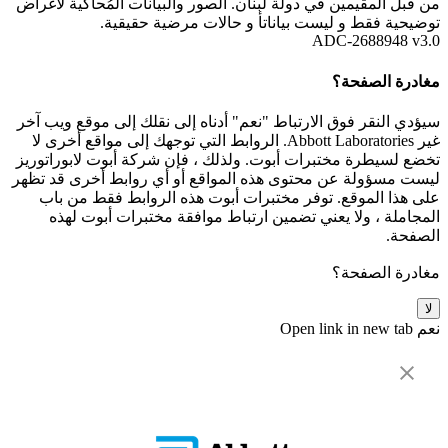
من قبل المقيمين في دولة لبنان. الصور والبيانات المُحاكية لأغراض
توضيحية فقط و ليست بياناتأ و حالات مرضية حقيقية.
ADC-2688948 v3.0
مغادرة الصفحة؟
سيؤدي النقر فوق الارتباط "نعم" أدناه إلى نقلك إلى موقع ويب آخر
غير Abbott Laboratories. الروابط التي توجهك إلى مواقع أخرى لا
تخضع لسيطرة مختبرات أبوت. ولذلك ، فإن شركة أبوت لابوراتوريز
ليست مسؤولة عن محتوى هذه المواقع أو أي روابط أخرى قد تظهر
على هذا الموقع. توفر مختبرات أبوت هذه الروابط فقط من باب
المجاملة ، ولا يعني تضمين ارتباط موافقة مختبرات أبوت لهذه
الصفحة.
مغادرة الصفحة؟
لا
نعم
Open link in new tab