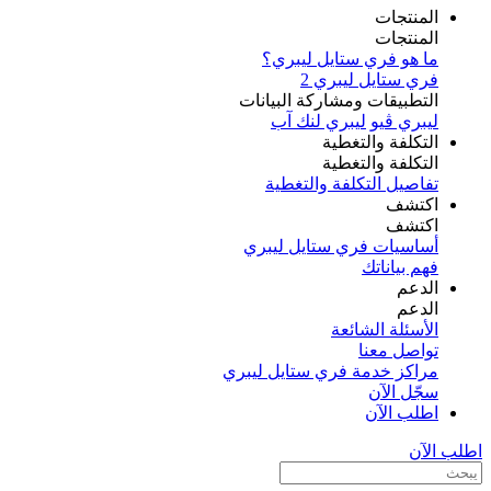
المنتجات
المنتجات
ما هو فري ستايل ليبري؟
فري ستايل ليبري 2
التطبيقات ومشاركة البيانات
ليبري ڤيو
ليبري لنك آب
التكلفة والتغطية
التكلفة والتغطية
تفاصيل التكلفة والتغطية
اكتشف​
اكتشف​
أساسيات فري ستايل ليبري
فهم بياناتك
الدعم
الدعم
الأسئلة الشائعة
تواصل معنا
مراكز خدمة فري ستايل ليبري
سجّل الآن​
اطلب الآن
اطلب الآن