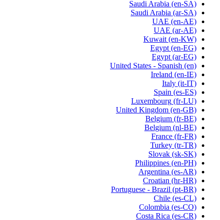
Saudi Arabia
(en-SA)
Saudi Arabia
(ar-SA)
UAE
(en-AE)
UAE
(ar-AE)
Kuwait
(en-KW)
Egypt
(en-EG)
Egypt
(ar-EG)
United States - Spanish
(en)
Ireland
(en-IE)
Italy
(it-IT)
Spain
(es-ES)
Luxembourg
(fr-LU)
United Kingdom
(en-GB)
Belgium
(fr-BE)
Belgium
(nl-BE)
France
(fr-FR)
Turkey
(tr-TR)
Slovak
(sk-SK)
Philippines
(en-PH)
Argentina
(es-AR)
Croatian
(hr-HR)
Portuguese - Brazil
(pt-BR)
Chile
(es-CL)
Colombia
(es-CO)
Costa Rica
(es-CR)