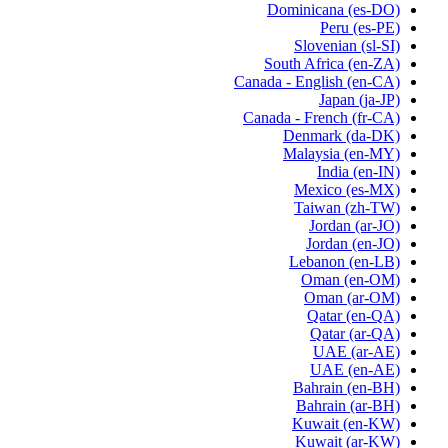
Dominicana
(es-DO)
Peru
(es-PE)
Slovenian
(sl-SI)
South Africa
(en-ZA)
Canada - English
(en-CA)
Japan
(ja-JP)
Canada - French
(fr-CA)
Denmark
(da-DK)
Malaysia
(en-MY)
India
(en-IN)
Mexico
(es-MX)
Taiwan
(zh-TW)
Jordan
(ar-JO)
Jordan
(en-JO)
Lebanon
(en-LB)
Oman
(en-OM)
Oman
(ar-OM)
Qatar
(en-QA)
Qatar
(ar-QA)
UAE
(ar-AE)
UAE
(en-AE)
Bahrain
(en-BH)
Bahrain
(ar-BH)
Kuwait
(en-KW)
Kuwait
(ar-KW)