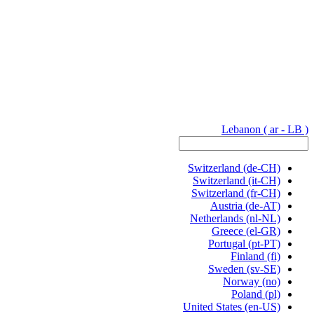
Lebanon
( ar - LB )
Switzerland
(de-CH)
Switzerland
(it-CH)
Switzerland
(fr-CH)
Austria
(de-AT)
Netherlands
(nl-NL)
Greece
(el-GR)
Portugal
(pt-PT)
Finland
(fi)
Sweden
(sv-SE)
Norway
(no)
Poland
(pl)
United States
(en-US)