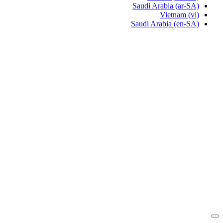
Saudi Arabia
(ar-SA)
Vietnam
(vi)
Saudi Arabia
(en-SA)