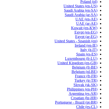
Poland
(pl)
United States
(en-US)
Saudi Arabia
(en-SA)
Saudi Arabia
(ar-SA)
UAE
(en-AE)
UAE
(ar-AE)
Kuwait
(en-KW)
Egypt
(en-EG)
Egypt
(ar-EG)
United States - Spanish
(en)
Ireland
(en-IE)
Italy
(it-IT)
Spain
(es-ES)
Luxembourg
(fr-LU)
United Kingdom
(en-GB)
Belgium
(fr-BE)
Belgium
(nl-BE)
France
(fr-FR)
Turkey
(tr-TR)
Slovak
(sk-SK)
Philippines
(en-PH)
Argentina
(es-AR)
Croatian
(hr-HR)
Portuguese - Brazil
(pt-BR)
Chile
(es-CL)