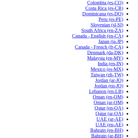
Colombia
(es-CO)
Costa Rica
(es-CR)
Dominicana
(es-DO)
Peru
(es-PE)
Slovenian
(sl-SI)
South Africa
(en-ZA)
Canada - English
(en-CA)
Japan
(ja-JP)
Canada - French
(fr-CA)
Denmark
(da-DK)
Malaysia
(en-MY)
India
(en-IN)
Mexico
(es-MX)
Taiwan
(zh-TW)
Jordan
(ar-JO)
Jordan
(en-JO)
Lebanon
(en-LB)
Oman
(en-OM)
Oman
(ar-OM)
Qatar
(en-QA)
Qatar
(ar-QA)
UAE
(ar-AE)
UAE
(en-AE)
Bahrain
(en-BH)
Bahrain
(ar-BH)