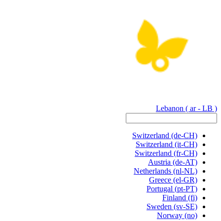
Lebanon
( ar - LB )
Switzerland
(de-CH)
Switzerland
(it-CH)
Switzerland
(fr-CH)
Austria
(de-AT)
Netherlands
(nl-NL)
Greece
(el-GR)
Portugal
(pt-PT)
Finland
(fi)
Sweden
(sv-SE)
Norway
(no)