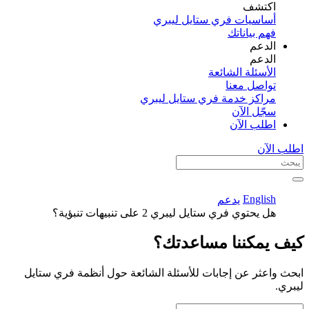
اكتشف​
أساسيات فري ستايل ليبري
فهم بياناتك
الدعم
الدعم
الأسئلة الشائعة
تواصل معنا
مراكز خدمة فري ستايل ليبري
سجّل الآن​
اطلب الآن
اطلب الآن
English
يدعم
هل يحتوي فري ستايل ليبري 2 على تنبيهات تنبؤية؟
كيف يمكننا مساعدتك؟
ابحث واعثر عن إجابات للأسئلة الشائعة حول أنظمة فري ستايل
ليبري.