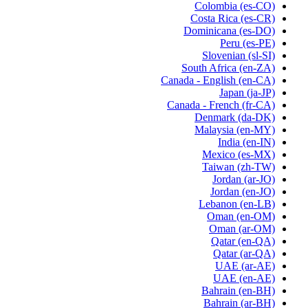
Colombia
(es-CO)
Costa Rica
(es-CR)
Dominicana
(es-DO)
Peru
(es-PE)
Slovenian
(sl-SI)
South Africa
(en-ZA)
Canada - English
(en-CA)
Japan
(ja-JP)
Canada - French
(fr-CA)
Denmark
(da-DK)
Malaysia
(en-MY)
India
(en-IN)
Mexico
(es-MX)
Taiwan
(zh-TW)
Jordan
(ar-JO)
Jordan
(en-JO)
Lebanon
(en-LB)
Oman
(en-OM)
Oman
(ar-OM)
Qatar
(en-QA)
Qatar
(ar-QA)
UAE
(ar-AE)
UAE
(en-AE)
Bahrain
(en-BH)
Bahrain
(ar-BH)