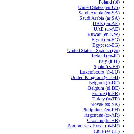
Poland
(pl)
United States
(en-US)
Saudi Arabia
(en-SA)
Saudi Arabia
(ar-SA)
UAE
(en-AE)
UAE
(ar-AE)
Kuwait
(en-KW)
Egypt
(en-EG)
Egypt
(ar-EG)
United States - Spanish
(en)
Ireland
(en-IE)
Italy
(it-IT)
Spain
(es-ES)
Luxembourg
(fr-LU)
United Kingdom
(en-GB)
Belgium
(fr-BE)
Belgium
(nl-BE)
France
(fr-FR)
Turkey
(tr-TR)
Slovak
(sk-SK)
Philippines
(en-PH)
Argentina
(es-AR)
Croatian
(hr-HR)
Portuguese - Brazil
(pt-BR)
Chile
(es-CL)