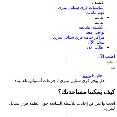
اكتشف​
أساسيات فري ستايل ليبري
فهم بياناتك
الدعم
الدعم
الأسئلة الشائعة
تواصل معنا
مراكز خدمة فري ستايل ليبري
سجّل الآن​
اطلب الآن
اطلب الآن
English
يدعم
هل يوفر فري ستايل ليبري 2 جرعات أنسولين تلقائية؟
كيف يمكننا مساعدتك؟
ابحث واعثر عن إجابات للأسئلة الشائعة حول أنظمة فري ستايل
ليبري.