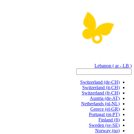
Lebanon
( ar - LB )
Switzerland
(de-CH)
Switzerland
(it-CH)
Switzerland
(fr-CH)
Austria
(de-AT)
Netherlands
(nl-NL)
Greece
(el-GR)
Portugal
(pt-PT)
Finland
(fi)
Sweden
(sv-SE)
Norway
(no)