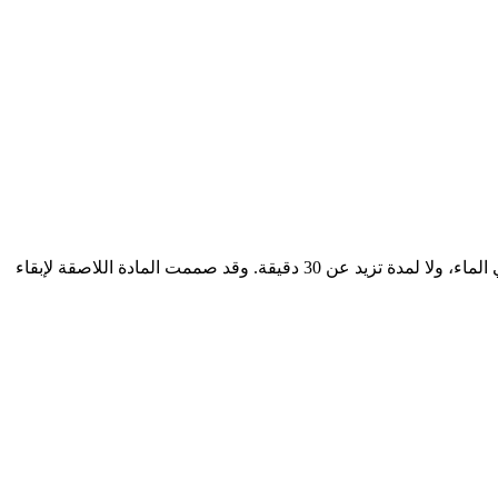
نعم يمكن ارتداء السنسر أثناء الاغتسال أو الاستحمام أو السباحة أو ممارسة الرياضة، ويجب أن لا يغمر السنسر لمسافة أقل من متر واحد في الماء، ولا لمدة تزيد عن 30 دقيقة. وقد صممت المادة اللاصقة لإبقاء