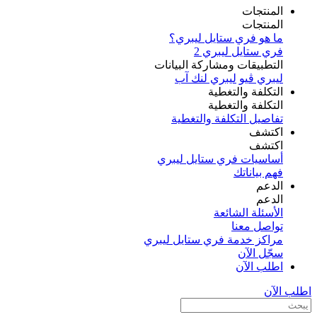
المنتجات
المنتجات
ما هو فري ستايل ليبري؟
فري ستايل ليبري 2
التطبيقات ومشاركة البيانات
ليبري ڤيو
ليبري لنك آب
التكلفة والتغطية
التكلفة والتغطية
تفاصيل التكلفة والتغطية
اكتشف​
اكتشف​
أساسيات فري ستايل ليبري
فهم بياناتك
الدعم
الدعم
الأسئلة الشائعة
تواصل معنا
مراكز خدمة فري ستايل ليبري
سجّل الآن​
اطلب الآن
اطلب الآن