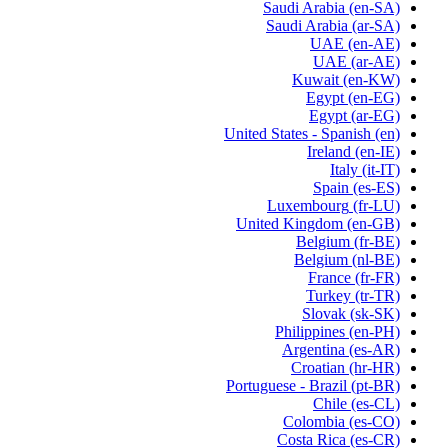
Saudi Arabia
(en-SA)
Saudi Arabia
(ar-SA)
UAE
(en-AE)
UAE
(ar-AE)
Kuwait
(en-KW)
Egypt
(en-EG)
Egypt
(ar-EG)
United States - Spanish
(en)
Ireland
(en-IE)
Italy
(it-IT)
Spain
(es-ES)
Luxembourg
(fr-LU)
United Kingdom
(en-GB)
Belgium
(fr-BE)
Belgium
(nl-BE)
France
(fr-FR)
Turkey
(tr-TR)
Slovak
(sk-SK)
Philippines
(en-PH)
Argentina
(es-AR)
Croatian
(hr-HR)
Portuguese - Brazil
(pt-BR)
Chile
(es-CL)
Colombia
(es-CO)
Costa Rica
(es-CR)