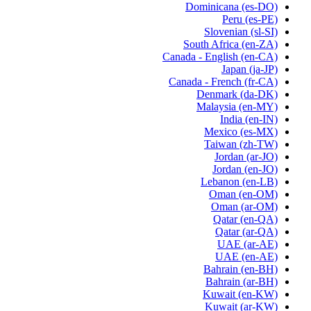
Dominicana
(es-DO)
Peru
(es-PE)
Slovenian
(sl-SI)
South Africa
(en-ZA)
Canada - English
(en-CA)
Japan
(ja-JP)
Canada - French
(fr-CA)
Denmark
(da-DK)
Malaysia
(en-MY)
India
(en-IN)
Mexico
(es-MX)
Taiwan
(zh-TW)
Jordan
(ar-JO)
Jordan
(en-JO)
Lebanon
(en-LB)
Oman
(en-OM)
Oman
(ar-OM)
Qatar
(en-QA)
Qatar
(ar-QA)
UAE
(ar-AE)
UAE
(en-AE)
Bahrain
(en-BH)
Bahrain
(ar-BH)
Kuwait
(en-KW)
Kuwait
(ar-KW)