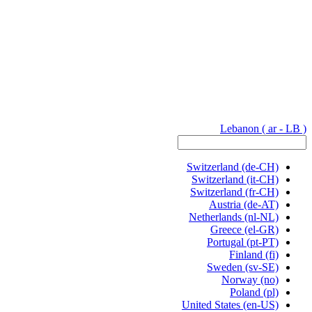
Lebanon
( ar - LB )
Switzerland
(de-CH)
Switzerland
(it-CH)
Switzerland
(fr-CH)
Austria
(de-AT)
Netherlands
(nl-NL)
Greece
(el-GR)
Portugal
(pt-PT)
Finland
(fi)
Sweden
(sv-SE)
Norway
(no)
Poland
(pl)
United States
(en-US)