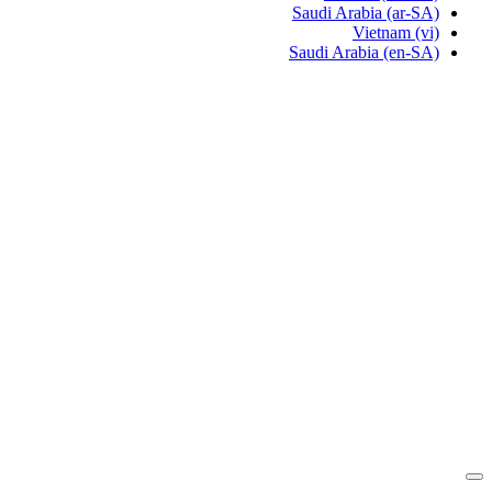
Saudi Arabia
(ar-SA)
Vietnam
(vi)
Saudi Arabia
(en-SA)