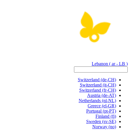
Lebanon
( ar - LB )
Switzerland
(de-CH)
Switzerland
(it-CH)
Switzerland
(fr-CH)
Austria
(de-AT)
Netherlands
(nl-NL)
Greece
(el-GR)
Portugal
(pt-PT)
Finland
(fi)
Sweden
(sv-SE)
Norway
(no)