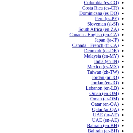
Colombia
(es-CO)
Costa Rica
(es-CR)
Dominicana
(es-DO)
Peru
(es-PE)
Slovenian
(sl-SI)
South Africa
(en-ZA)
Canada - English
(en-CA)
Japan
(ja-JP)
Canada - French
(fr-CA)
Denmark
(da-DK)
Malaysia
(en-MY)
India
(en-IN)
Mexico
(es-MX)
Taiwan
(zh-TW)
Jordan
(ar-JO)
Jordan
(en-JO)
Lebanon
(en-LB)
Oman
(en-OM)
Oman
(ar-OM)
Qatar
(en-QA)
Qatar
(ar-QA)
UAE
(ar-AE)
UAE
(en-AE)
Bahrain
(en-BH)
Bahrain
(ar-BH)