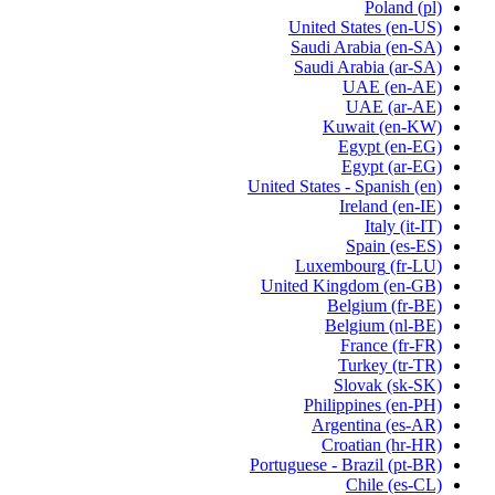
Poland
(pl)
United States
(en-US)
Saudi Arabia
(en-SA)
Saudi Arabia
(ar-SA)
UAE
(en-AE)
UAE
(ar-AE)
Kuwait
(en-KW)
Egypt
(en-EG)
Egypt
(ar-EG)
United States - Spanish
(en)
Ireland
(en-IE)
Italy
(it-IT)
Spain
(es-ES)
Luxembourg
(fr-LU)
United Kingdom
(en-GB)
Belgium
(fr-BE)
Belgium
(nl-BE)
France
(fr-FR)
Turkey
(tr-TR)
Slovak
(sk-SK)
Philippines
(en-PH)
Argentina
(es-AR)
Croatian
(hr-HR)
Portuguese - Brazil
(pt-BR)
Chile
(es-CL)