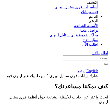
اكتشف​
أساسيات فري ستايل ليبري
فهم بياناتك
الدعم
الدعم
الأسئلة الشائعة
تواصل معنا
مراكز خدمة فري ستايل ليبري
سجّل الآن​
اطلب الآن
اطلب الآن
English
يدعم
شارك بيانات فري ستايل ليبري 2 مع طبيبك عبر ليبري ڤيو
كيف يمكننا مساعدتك؟
ابحث واعثر عن إجابات للأسئلة الشائعة حول أنظمة فري ستايل
ليبري.